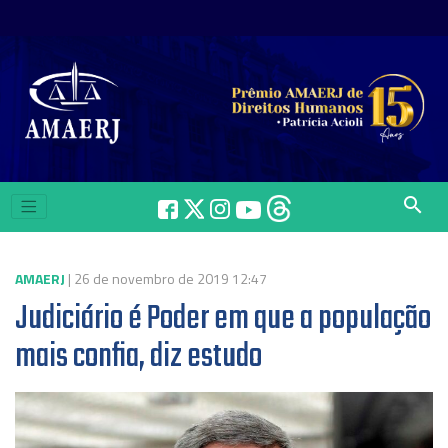
search
AMAERJ
| 26 de novembro de 2019 12:47
Judiciário é Poder em que a população
mais confia, diz estudo