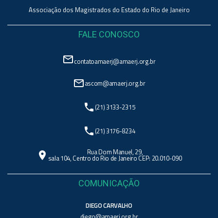
Associação dos Magistrados do Estado do Rio de Janeiro
FALE CONOSCO
mail_outline
contatoamaerj@amaerj.org.br
mail_outline
ascom@amaerj.org.br
phone
(21) 3133-2315
phone
(21) 3176-8234
Rua Dom Manuel, 29,
location_on
sala 104, Centro do Rio de Janeiro CEP: 20.010-090
COMUNICAÇÃO
DIEGO CARVALHO
diego@amaerj.org.br