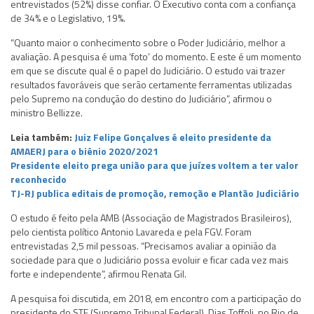
entrevistados (52%) disse confiar. O Executivo conta com a confiança
de 34% e o Legislativo, 19%.
“Quanto maior o conhecimento sobre o Poder Judiciário, melhor a
avaliação. A pesquisa é uma ‘foto’ do momento. E este é um momento
em que se discute qual é o papel do Judiciário. O estudo vai trazer
resultados favoráveis que serão certamente ferramentas utilizadas
pelo Supremo na condução do destino do Judiciário”, afirmou o
ministro Bellizze.
Leia também:
Juiz Felipe Gonçalves é eleito presidente da
AMAERJ para o biênio 2020/2021
Presidente eleito prega união para que juízes voltem a ter valor
reconhecido
TJ-RJ publica editais de promoção, remoção e Plantão Judiciário
O estudo é feito pela AMB (Associação de Magistrados Brasileiros),
pelo cientista político Antonio Lavareda e pela FGV. Foram
entrevistadas 2,5 mil pessoas. “Precisamos avaliar a opinião da
sociedade para que o Judiciário possa evoluir e ficar cada vez mais
forte e independente”, afirmou Renata Gil.
A pesquisa foi discutida, em 2018, em encontro com a participação do
presidente do STF (Supremo Tribunal Federal), Dias Toffoli, no Rio de