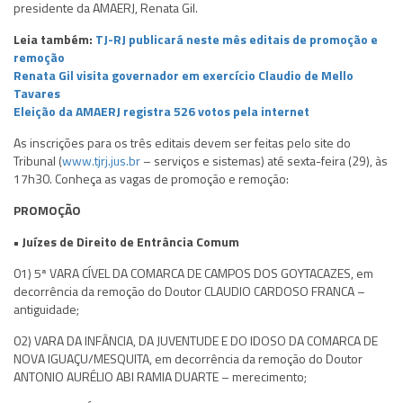
presidente da AMAERJ, Renata Gil.
Leia também:
TJ-RJ publicará neste mês editais de promoção e
remoção
Renata Gil visita governador em exercício Claudio de Mello
Tavares
Eleição da AMAERJ registra 526 votos pela internet
As inscrições para os três editais devem ser feitas pelo site do
Tribunal (
www.tjrj.jus.br
– serviços e sistemas) até sexta-feira (29), às
17h30. Conheça as vagas de promoção e remoção:
PROMOÇÃO
• Juízes de Direito de Entrância Comum
01) 5ª VARA CÍVEL DA COMARCA DE CAMPOS DOS GOYTACAZES, em
decorrência da remoção do Doutor CLAUDIO CARDOSO FRANCA –
antiguidade;
02) VARA DA INFÂNCIA, DA JUVENTUDE E DO IDOSO DA COMARCA DE
NOVA IGUAÇU/MESQUITA, em decorrência da remoção do Doutor
ANTONIO AURÉLIO ABI RAMIA DUARTE – merecimento;