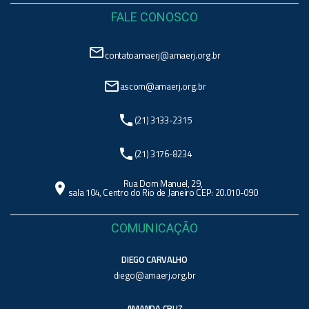
FALE CONOSCO
mail_outline
contatoamaerj@amaerj.org.br
mail_outline
ascom@amaerj.org.br
phone
(21) 3133-2315
phone
(21) 3176-8234
Rua Dom Manuel, 29,
location_on
sala 104, Centro do Rio de Janeiro CEP: 20.010-090
COMUNICAÇÃO
DIEGO CARVALHO
diego@amaerj.org.br
AMANDA CRUZ