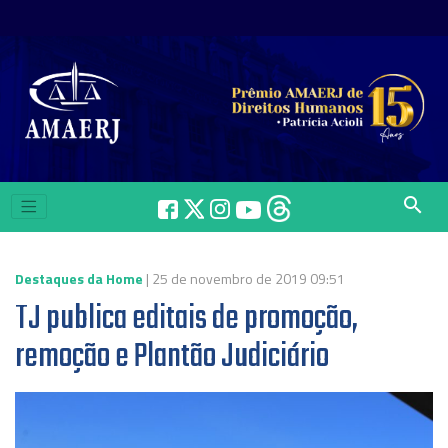
search
Destaques da Home
| 25 de novembro de 2019 09:51
TJ publica editais de promoção,
remoção e Plantão Judiciário