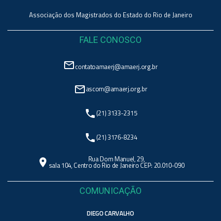
Associação dos Magistrados do Estado do Rio de Janeiro
FALE CONOSCO
mail_outline
contatoamaerj@amaerj.org.br
mail_outline
ascom@amaerj.org.br
phone
(21) 3133-2315
phone
(21) 3176-8234
Rua Dom Manuel, 29,
location_on
sala 104, Centro do Rio de Janeiro CEP: 20.010-090
COMUNICAÇÃO
DIEGO CARVALHO