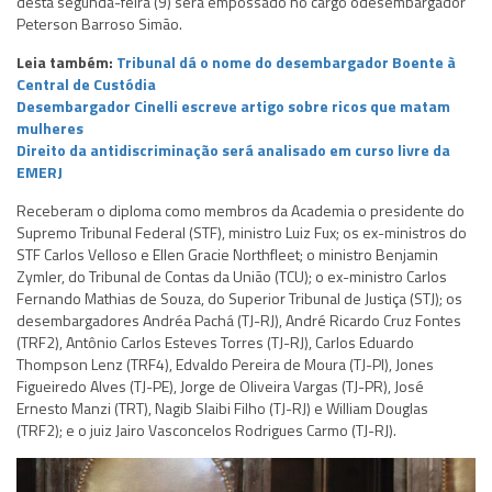
desta segunda-feira (9) será empossado no cargo odesembargador
Peterson Barroso Simão.
Leia também:
Tribunal dá o nome do desembargador Boente à
Central de Custódia
Desembargador Cinelli escreve artigo sobre ricos que matam
mulheres
Direito da antidiscriminação será analisado em curso livre da
EMERJ
Receberam o diploma como membros da Academia o presidente do
Supremo Tribunal Federal (STF), ministro Luiz Fux; os ex-ministros do
STF Carlos Velloso e Ellen Gracie Northfleet; o ministro Benjamin
Zymler, do Tribunal de Contas da União (TCU); o ex-ministro Carlos
Fernando Mathias de Souza, do Superior Tribunal de Justiça (STJ); os
desembargadores Andréa Pachá (TJ-RJ), André Ricardo Cruz Fontes
(TRF2), Antônio Carlos Esteves Torres (TJ-RJ), Carlos Eduardo
Thompson Lenz (TRF4), Edvaldo Pereira de Moura (TJ-PI), Jones
Figueiredo Alves (TJ-PE), Jorge de Oliveira Vargas (TJ-PR), José
Ernesto Manzi (TRT), Nagib Slaibi Filho (TJ-RJ) e William Douglas
(TRF2); e o juiz Jairo Vasconcelos Rodrigues Carmo (TJ-RJ).