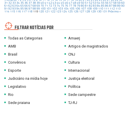
31
32
33
34
35
36
37
38
39
40
41
42
43
44
45
46
47
48
49
50
51
52
53
54
55
56
57
58
59
60
61
62
63
64
65
66
67
68
69
70
71
72
73
74
75
76
77
78
79
80
81
82
83
84
85
86
87
88
89
90
91
92
93
94
95
96
97
98
99
100
101
102
103
104
105
106
107
108
109
110
111
112
113
114
115
116
117
118
119
120
121
122
123
124
125
126
127
128
129
130
131
Próximo »
FILTRAR NOTÍCIAS POR
Todas as Categorias
Amaerj
AMB
Artigos de magistrados
Brasil
CNJ
Convênios
Cultura
Esporte
Internacional
Judiciário na mídia hoje
Justiça eleitoral
Legislativo
Política
Rio
Sede campestre
Sede praiana
TJ-RJ