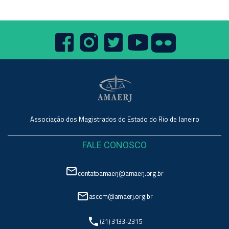
Associação dos Magistrados do Estado do Rio de Janeiro
FALE CONOSCO
mail_outline
contatoamaerj@amaerj.org.br
mail_outline
ascom@amaerj.org.br
phone
(21) 3133-2315