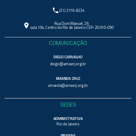
phone
(21) 3176-8234
Rua Dom Manuel, 29,
location_on
sala 104, Centro do Rio de Janeiro CEP: 20.010-090
COMUNICAÇÃO
DIEGO CARVALHO
diego@amaerj.org.br
AMANDA CRUZ
amanda@amaerj.org.br
SEDES
ADMINISTRATIVA
Rio de Janeiro
PRAIANA