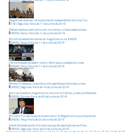
Magistrado deve ser ‘olimpicamente independente’, discursa Fux
TJ RJ
|
Segunda-Feira
de
17
de
Junho
de
2019
Podcast destaca seminário com ministros, juízes e especialistas
EMERJ
|
Sexta-Feira
de
14
de
Junho
de
2019
Ministros debaterão temas da magistratura na EMERJ
EMERJ
|
Terça-Feira
de
11
de
Junho
de
2019
CNJ e entidades propõem novo critério para a seleção de juízes
EMERJ
|
Terça-Feira
de
11
de
Junho
de
2019
Renata Gil destaca importância do aperfeiçoamento dos juízes
EMERJ
|
Segunda-Feira
de
10
de
Junho
de
2019
Seminário sobre a magistratura reunirá ministros, juízes e professores
EMERJ
|
Quinta-Feira
de
06
de
Junho
de
2019
Ministro Fux participará do seminário ‘A Magistratura que Queremos’
EMERJ
|
Terça-Feira
de
04
de
Junho
de
2019
André Andrade exalta IA e alternativas de resolução de conflitos
EMERJ
|
Segunda-Feira
de
03
de
Junho
de
2019
« Anterior
1
2
3
4
5
6
7
8
9
10
11
12
13
14
15
16
17
18
19
20
21
22
23
24
25
26
27
28
29
30