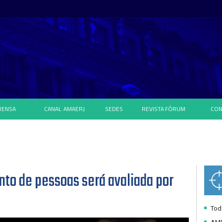
RENSA
CANAL
AMAERJ
SEDES
REVISTA
FÓRUM
CON
to de pessoas será avaliada por
Toda