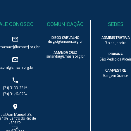
ALE CONOSCO
COMUNICAÇÃO
SEDES
DIEGO CARVALHO
ADMINISTRATIVA
mail_outline
diego@amaerj.org.br
Rio de Janeiro
toamaerj@amaerj.org.br
AMANDA CRUZ
PRAIANA
amanda@amaerj.org.br
mail_outline
São Pedro da Aldei
scom@amaerj.org.br
CAMPESTRE
Vargem Grande
phone
(21) 3133-2315
(21) 3176-8234
location_on
Rua Dom Manuel, 29,
a 104, Centro do Rio de
Janeiro
CEP: