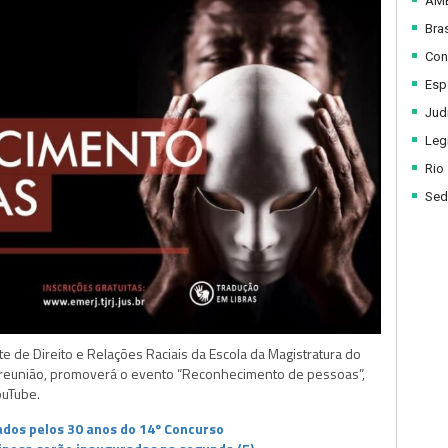
AM
Bras
Con
Esp
Judi
Legi
Rio
Sed
e de Direito e Relações Raciais da Escola da Magistratura do
ª reunião, promoverá o evento “Reconhecimento de pessoas”,
ouTube.
dos pelos 30 anos do 14º Concurso