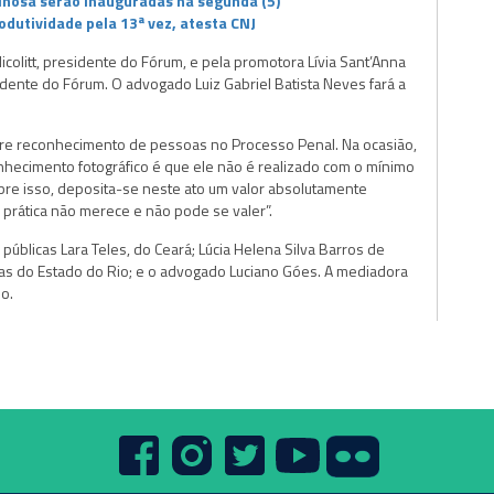
inosa serão inauguradas na segunda (5)
dutividade pela 13ª vez, atesta CNJ
icolitt, presidente do Fórum, e pela promotora Lívia Sant’Anna
sidente do Fórum. O advogado Luiz Gabriel Batista Neves fará a
sobre reconhecimento de pessoas no Processo Penal. Na ocasião,
hecimento fotográfico é que ele não é realizado com o mínimo
obre isso, deposita-se neste ato um valor absolutamente
 prática não merece e não pode se valer”.
úblicas Lara Teles, do Ceará; Lúcia Helena Silva Barros de
bas do Estado do Rio; e o advogado Luciano Góes. A mediadora
o.