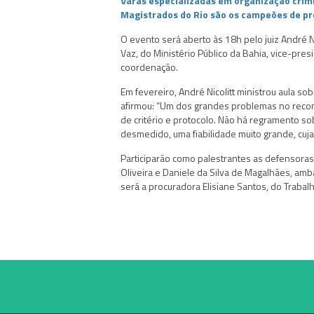
Varas especializadas em organização crim
Magistrados do Rio são os campeões de pro
O evento será aberto às 18h pelo juiz André N
Vaz, do Ministério Público da Bahia, vice-pre
coordenação.
Em fevereiro, André Nicolitt ministrou aula 
afirmou: “Um dos grandes problemas no recon
de critério e protocolo. Não há regramento s
desmedido, uma fiabilidade muito grande, cuja
Participarão como palestrantes as defensoras p
Oliveira e Daniele da Silva de Magalhães, am
será a procuradora Elisiane Santos, do Trabalh