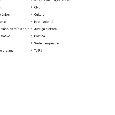
B
Artigos de magistrados
il
CNJ
vênios
Cultura
orte
Internacional
ciário na mídia hoje
Justiça eleitoral
slativo
Política
Sede campestre
e praiana
TJ-RJ