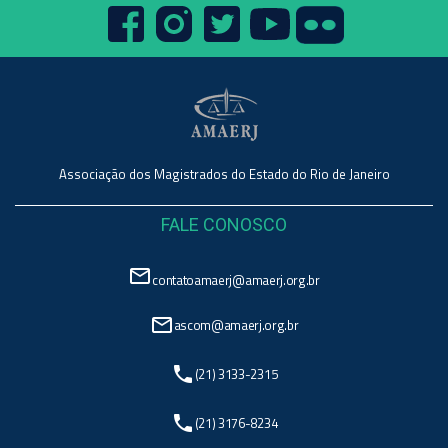
Associação dos Magistrados do Estado do Rio de Janeiro
FALE CONOSCO
mail_outline
contatoamaerj@amaerj.org.br
mail_outline
ascom@amaerj.org.br
phone
(21) 3133-2315
phone
(21) 3176-8234