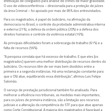
efetivação de colegiados para análise de crimes de maior gravidade.
O uso de videoconferência – direcionada para a proteção de juízes
da área Criminal – foi apoiado por mais de 85% dos entrevistados.
Para os magistrados, é papel do Judiciário, na afirmação da
democracia no Brasil, o controle da probidade administrativa interna
e externa (21%), a defesa da ordem pública (20%) e a defesa dos
direitos humanos e controle da violência estatal (16%).
As principais dificuldades foram a sobrecarga de trabalho (61%) e a
falta de recursos (56%).
“A pesquisa constata que há excesso de trabalho. E que eles [os
magistrados] querem uma melhor distribuição de recursos dentro do
Judiciário. Os recursos têm de ser mais bem divididos entre a
primeira e a segunda instâncias. Há uma reclamação constante para
que o CNJ atue, equilibrando essa distribuição”, afirmou Luis Felipe
Salomão.
O serviço de prestação jurisdicional também foi analisado. Para
melhorar a eficiência nos tribunais, as medidas mais importantes,
para os juízes de primeira instância, são a limitação aos recursos
judiciais e a alteração da competência do STF para que atue apenas
como Corte Constitucional. A maioria dos magistrados é favorável a