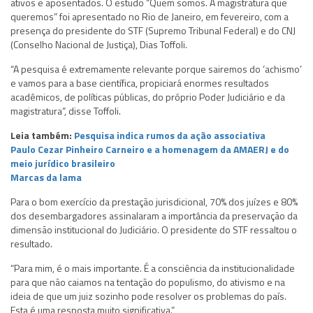
ativos e aposentados. O estudo “Quem somos. A magistratura que
queremos” foi apresentado no Rio de Janeiro, em fevereiro, com a
presença do presidente do STF (Supremo Tribunal Federal) e do CNJ
(Conselho Nacional de Justiça), Dias Toffoli.
“A pesquisa é extremamente relevante porque sairemos do ‘achismo’
e vamos para a base científica, propiciará enormes resultados
acadêmicos, de políticas públicas, do próprio Poder Judiciário e da
magistratura”, disse Toffoli.
Leia também:
Pesquisa indica rumos da ação associativa
Paulo Cezar Pinheiro Carneiro e a homenagem da AMAERJ e do
meio jurídico brasileiro
Marcas da lama
Para o bom exercício da prestação jurisdicional, 70% dos juízes e 80%
dos desembargadores assinalaram a importância da preservação da
dimensão institucional do Judiciário. O presidente do STF ressaltou o
resultado.
“Para mim, é o mais importante. É a consciência da institucionalidade
para que não caiamos na tentação do populismo, do ativismo e na
ideia de que um juiz sozinho pode resolver os problemas do país.
Esta é uma resposta muito significativa.”