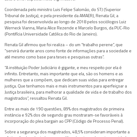
Coordenada pelo ministro Luis Felipe Salomão, do STJ (Superior
Tribunal de Justiça), e pela presidente da AMAERJ, Renata Gil, a
pesquisa foi desenvolvida ao longo de 2018 pelos sociólogos Luiz
Werneck Vianna, Maria Alice Rezende e Marcelo Burgos, da PUC-Rio
(Pontifícia Universidade Católica do Rio de Janeiro).
Renata Gil afirmou que foi realiza – do um “trabalho perene”, que
“servirá durante anos como fonte de informações para a sociedade e
até mesmo como base para teses e pesquisas outras”.
“A instituição Poder Judiciário é gigante, e meu respeito por ela é
infinito. Entretanto, mais importante que ela, são os homens e as
mulheres que a compõem, que dedicam suas vidas para entregar
justiça. Que tenhamos mais e mais instrumentos para aperfeiçoar a
Justiça brasileira, para melhorar a qualidade de vida e de trabalho dos
magistrados”, ressaltou Renata Gil.
Entre as mais de 190 questões, 89% dos magistrados de primeira
instância e 92% dos de segundo grau mostraram-se favoráveis à
incorporação do plea bargain ao CPP (Código de Processo Penal).
Sobre a segurança dos magistrados, 48,5% consideram importante a