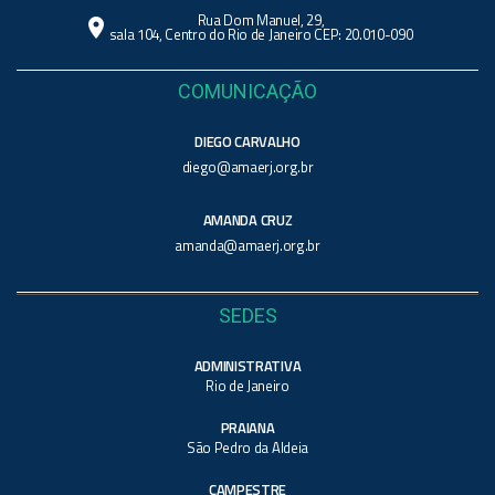
Rua Dom Manuel, 29,
location_on
sala 104, Centro do Rio de Janeiro CEP: 20.010-090
COMUNICAÇÃO
DIEGO CARVALHO
diego@amaerj.org.br
AMANDA CRUZ
amanda@amaerj.org.br
SEDES
ADMINISTRATIVA
Rio de Janeiro
PRAIANA
São Pedro da Aldeia
CAMPESTRE