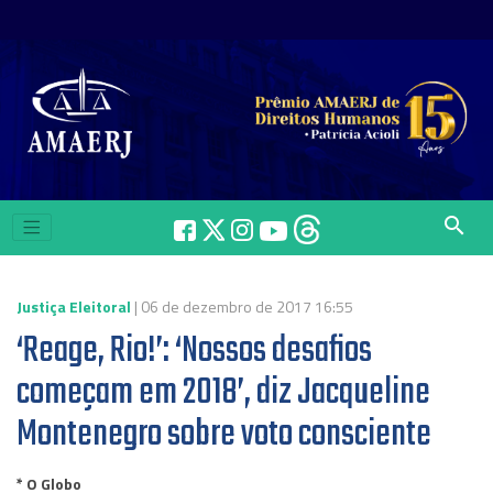
search
Justiça Eleitoral
| 06 de dezembro de 2017 16:55
‘Reage, Rio!’: ‘Nossos desafios
começam em 2018’, diz Jacqueline
Montenegro sobre voto consciente
* O Globo