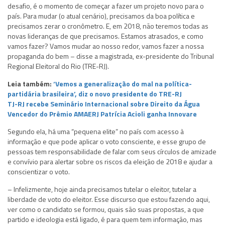
desafio, é o momento de começar a fazer um projeto novo para o
país. Para mudar (o atual cenário), precisamos da boa política e
precisamos zerar o cronômetro. E, em 2018, não teremos todas as
novas lideranças de que precisamos. Estamos atrasados, e como
vamos fazer? Vamos mudar ao nosso redor, vamos fazer a nossa
propaganda do bem – disse a magistrada, ex-presidente do Tribunal
Regional Eleitoral do Rio (TRE-RJ).
Leia também:
‘Vemos a generalização do mal na política-
partidária brasileira’, diz o novo presidente do TRE-RJ
TJ-RJ recebe Seminário Internacional sobre Direito da Água
Vencedor do Prêmio AMAERJ Patrícia Acioli ganha Innovare
Segundo ela, há uma “pequena elite” no país com acesso à
informação e que pode aplicar o voto consciente, e esse grupo de
pessoas tem responsabilidade de falar com seus círculos de amizade
e convívio para alertar sobre os riscos da eleição de 2018 e ajudar a
conscientizar o voto.
– Infelizmente, hoje ainda precisamos tutelar o eleitor, tutelar a
liberdade de voto do eleitor. Esse discurso que estou fazendo aqui,
ver como o candidato se formou, quais são suas propostas, a que
partido e ideologia está ligado, é para quem tem informação, mas