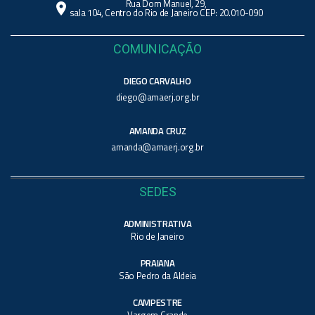
Rua Dom Manuel, 29,
location_on
sala 104, Centro do Rio de Janeiro CEP: 20.010-090
COMUNICAÇÃO
DIEGO CARVALHO
diego@amaerj.org.br
AMANDA CRUZ
amanda@amaerj.org.br
SEDES
ADMINISTRATIVA
Rio de Janeiro
PRAIANA
São Pedro da Aldeia
CAMPESTRE