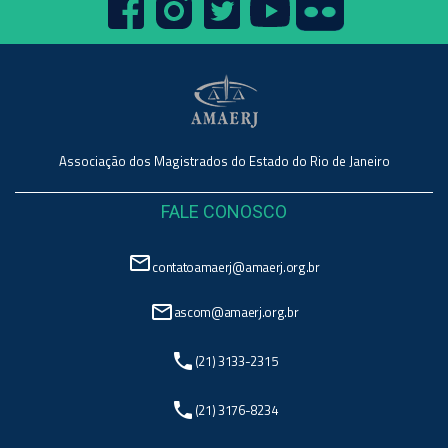
Associação dos Magistrados do Estado do Rio de Janeiro
FALE CONOSCO
mail_outline
contatoamaerj@amaerj.org.br
mail_outline
ascom@amaerj.org.br
phone
(21) 3133-2315
phone
(21) 3176-8234