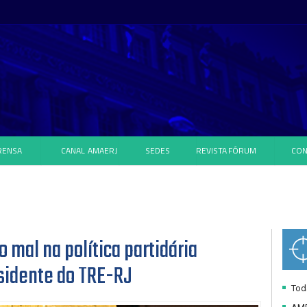
RENSA
CANAL
AMAERJ
SEDES
REVISTA
FÓRUM
CON
 mal na política partidária
residente do TRE-RJ
Toda