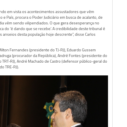
tendo em vista os acontecimentos assustadores que vêm
e País, procura o Poder Judiciário em busca de acalanto, de
 dia vêm sendo vilipendiados. O que gera desesperança no
tica do ‘é dando que se recebe’. A credibilidade deste tribunal é
anseios desta população hoje descrente”, disse Carlos
lton Fernandes (presidente do TJ-RJ), Eduardo Gussem
Madruga (procurador da República), André Fontes (presidente do
 TRT-RJ), André Machado de Castro (defensor público-geral do
do TRE-RJ).