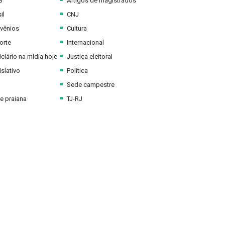
B
Artigos de magistrados
il
CNJ
vênios
Cultura
orte
Internacional
ciário na mídia hoje
Justiça eleitoral
slativo
Política
Sede campestre
e praiana
TJ-RJ