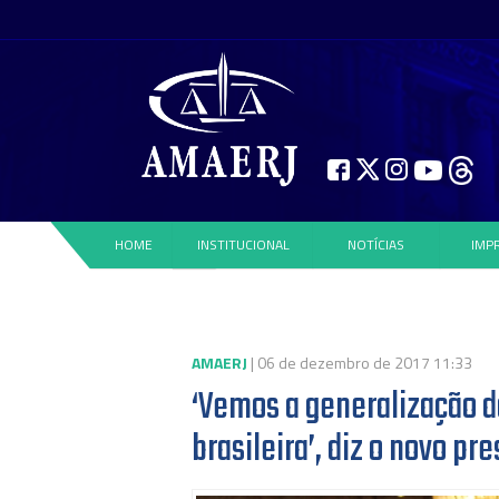
HOME
INSTITUCIONAL
NOTÍCIAS
IMP
AMAERJ
| 06 de dezembro de 2017 11:33
‘Vemos a generalização do
brasileira’, diz o novo p