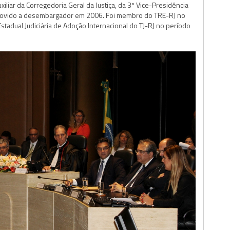
xiliar da Corregedoria Geral da Justiça, da 3ª Vice-Presidência
romovido a desembargador em 2006. Foi membro do TRE-RJ no
adual Judiciária de Adoção Internacional do TJ-RJ no período