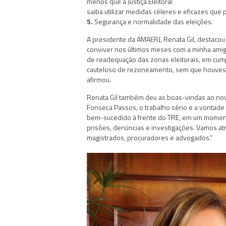
menos que a Justiça Eleitoral
saiba utilizar medidas céleres e eficazes que
5.
Segurança e normalidade das eleições.
A presidente da AMAERJ, Renata Gil, destacou 
conviver nos últimos meses com a minha amig
de readequação das zonas eleitorais, em cumpri
cauteloso de rezoneamento, sem que houvess
afirmou.
Renata Gil também deu as boas-vindas ao no
Fonseca Passos, o trabalho sério e a vontade d
bem-sucedido à frente do TRE, em um momento d
prisões, denúncias e investigações. Vamos a
magistrados, procuradores e advogados.”