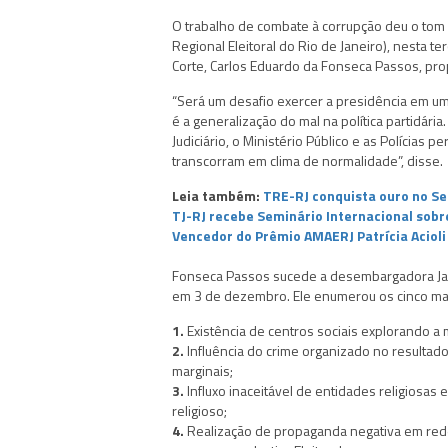
O trabalho de combate à corrupção deu o tom 
Regional Eleitoral do Rio de Janeiro), nesta te
Corte, Carlos Eduardo da Fonseca Passos, propôs
“Será um desafio exercer a presidência em um 
é a generalização do mal na política partidár
Judiciário, o Ministério Público e as Polícias p
transcorram em clima de normalidade”, disse.
Leia também:
TRE-RJ conquista ouro no Se
TJ-RJ recebe Seminário Internacional sobr
Vencedor do Prêmio AMAERJ Patrícia Acioli
Fonseca Passos sucede a desembargadora Jac
em 3 de dezembro. Ele enumerou os cinco mai
1.
Existência de centros sociais explorando a m
2.
Influência do crime organizado no resultado
marginais;
3.
Influxo inaceitável de entidades religiosas
religioso;
4.
Realização de propaganda negativa em rede