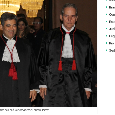
AM
Bras
Con
Esp
Judi
Legi
Rio
Sed
stina Feijó, Carlos Santos e Fonseca Passos