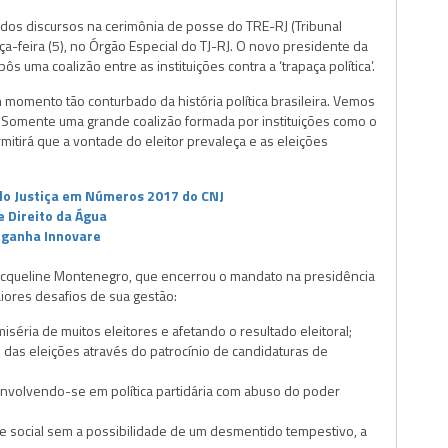
dos discursos na cerimônia de posse do TRE-RJ (Tribunal
rça-feira (5), no Órgão Especial do TJ-RJ. O novo presidente da
 uma coalizão entre as instituições contra a ‘trapaça política’.
momento tão conturbado da história política brasileira. Vemos
ia. Somente uma grande coalizão formada por instituições como o
ermitirá que a vontade do eleitor prevaleça e as eleições
lo Justiça em Números 2017 do CNJ
e Direito da Água
 ganha Innovare
queline Montenegro, que encerrou o mandato na presidência
ores desafios de sua gestão:
iséria de muitos eleitores e afetando o resultado eleitoral;
 das eleições através do patrocínio de candidaturas de
 envolvendo-se em política partidária com abuso do poder
 social sem a possibilidade de um desmentido tempestivo, a