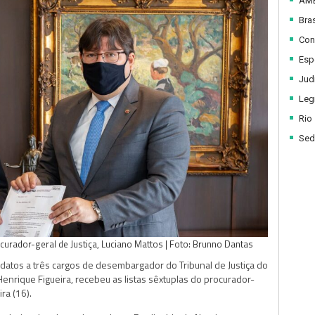
AM
Bras
Con
Esp
Judi
Legi
Rio
Sed
ocurador-geral de Justiça, Luciano Mattos | Foto: Brunno Dantas
atos a três cargos de desembargador do Tribunal de Justiça do
 Henrique Figueira, recebeu as listas sêxtuplas do procurador-
ra (16).