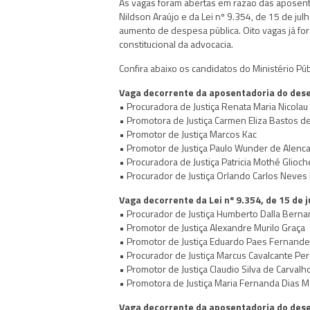
As vagas foram abertas em razão das aposen
Nildson Araújo e da Lei nº 9.354, de 15 de j
aumento de despesa pública. Oito vagas já for
constitucional da advocacia.
Confira abaixo os candidatos do Ministério Púb
Vaga decorrente da aposentadoria do des
• Procuradora de Justiça Renata Maria Nicolau
• Promotora de Justiça Carmen Eliza Bastos d
• Promotor de Justiça Marcos Kac
• Promotor de Justiça Paulo Wunder de Alenca
• Procuradora de Justiça Patricia Mothé Glioc
• Procurador de Justiça Orlando Carlos Neves
Vaga decorrente da Lei nº 9.354, de 15 de 
• Procurador de Justiça Humberto Dalla Berna
• Promotor de Justiça Alexandre Murilo Graça
• Promotor de Justiça Eduardo Paes Fernand
• Procurador de Justiça Marcus Cavalcante Per
• Promotor de Justiça Claudio Silva de Carvalh
• Promotora de Justiça Maria Fernanda Dias 
Vaga decorrente da aposentadoria do des