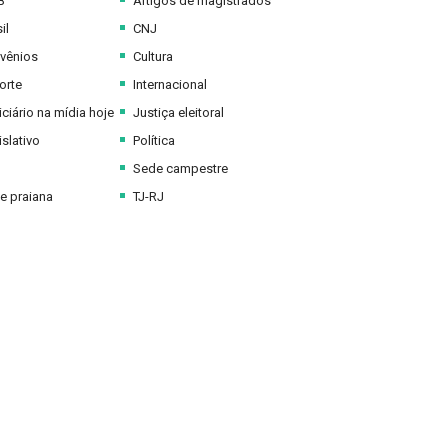
B
Artigos de magistrados
il
CNJ
vênios
Cultura
orte
Internacional
ciário na mídia hoje
Justiça eleitoral
slativo
Política
Sede campestre
e praiana
TJ-RJ