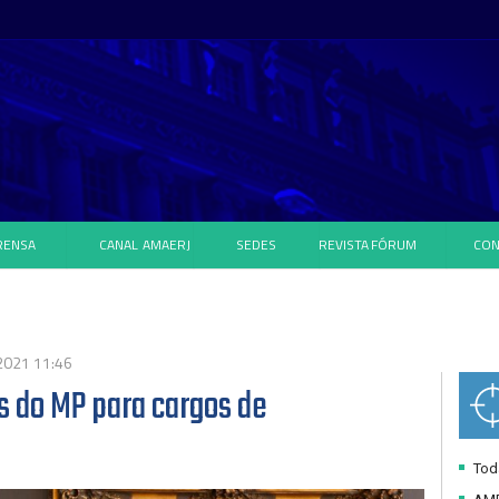
RENSA
CANAL
AMAERJ
SEDES
REVISTA
FÓRUM
CON
2021 11:46
s do MP para cargos de
Toda