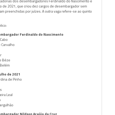
tadorias dos desembargadores Ferdinaldo do Nascimento e
ulho de 2021, que criou dez cargos de desembargador sem
am preenchidas por juízes. A outra vaga refere-se ao quinto
lico:
embargador Ferdinaldo do Nascimento
 Cabo
e Carvalho
r
he Béze
 Belém
julho de 2021
rdina de Pinho
es
eira Leal
o
Mergulhão
embargador Nildson Araújo da Cruz