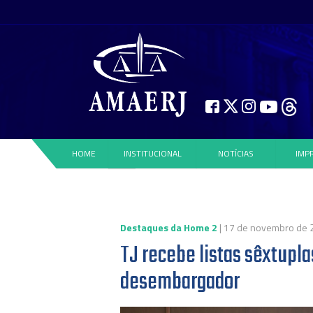
HOME
INSTITUCIONAL
NOTÍCIAS
IMP
Destaques da Home 2
| 17 de novembro de 
TJ recebe listas sêxtupla
desembargador