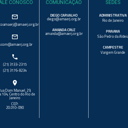
ALE CONOSCO
COMUNICAÇÃO
SEDES
DIEGO CARVALHO
ADMINISTRATIVA
mail_outline
diego@amaerj.org.br
Rio de Janeiro
toamaerj@amaerj.org.br
AMANDA CRUZ
PRAIANA
amanda@amaerj.org.br
mail_outline
São Pedro da Aldei
scom@amaerj.org.br
CAMPESTRE
Vargem Grande
phone
(21) 3133-2315
(21) 3176-8234
location_on
Rua Dom Manuel, 29,
a 104, Centro do Rio de
Janeiro
CEP:
20.010-090