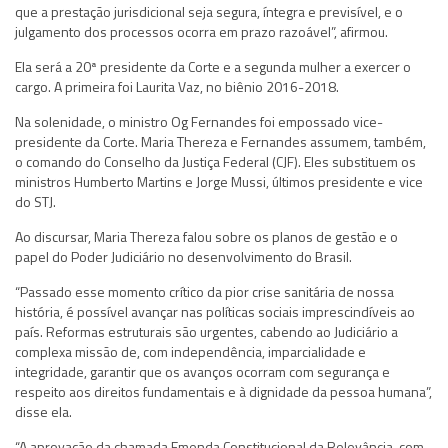
que a prestação jurisdicional seja segura, íntegra e previsível, e o
julgamento dos processos ocorra em prazo razoável”, afirmou.
Ela será a 20ª presidente da Corte e a segunda mulher a exercer o
cargo. A primeira foi Laurita Vaz, no biênio 2016-2018.
Na solenidade, o ministro Og Fernandes foi empossado vice-
presidente da Corte. Maria Thereza e Fernandes assumem, também,
o comando do Conselho da Justiça Federal (CJF). Eles substituem os
ministros Humberto Martins e Jorge Mussi, últimos presidente e vice
do STJ.
Ao discursar, Maria Thereza falou sobre os planos de gestão e o
papel do Poder Judiciário no desenvolvimento do Brasil.
“Passado esse momento crítico da pior crise sanitária de nossa
história, é possível avançar nas políticas sociais imprescindíveis ao
país. Reformas estruturais são urgentes, cabendo ao Judiciário a
complexa missão de, com independência, imparcialidade e
integridade, garantir que os avanços ocorram com segurança e
respeito aos direitos fundamentais e à dignidade da pessoa humana”,
disse ela.
“A aprovação da chamada Emenda Constitucional da Relevância, com