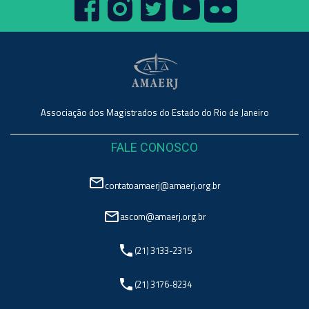
Associação dos Magistrados do Estado do Rio de Janeiro
FALE CONOSCO
mail_outline
contatoamaerj@amaerj.org.br
mail_outline
ascom@amaerj.org.br
phone
(21) 3133-2315
phone
(21) 3176-8234