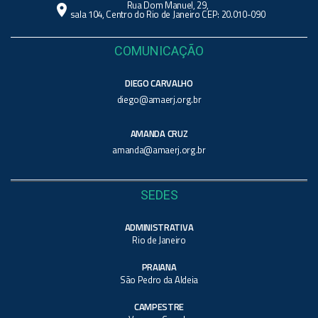
Rua Dom Manuel, 29,
location_on
sala 104, Centro do Rio de Janeiro CEP: 20.010-090
COMUNICAÇÃO
DIEGO CARVALHO
diego@amaerj.org.br
AMANDA CRUZ
amanda@amaerj.org.br
SEDES
ADMINISTRATIVA
Rio de Janeiro
PRAIANA
São Pedro da Aldeia
CAMPESTRE