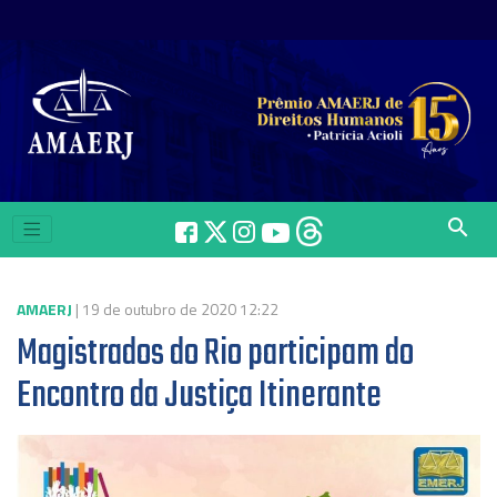
search
AMAERJ
| 19 de outubro de 2020 12:22
Magistrados do Rio participam do
Encontro da Justiça Itinerante