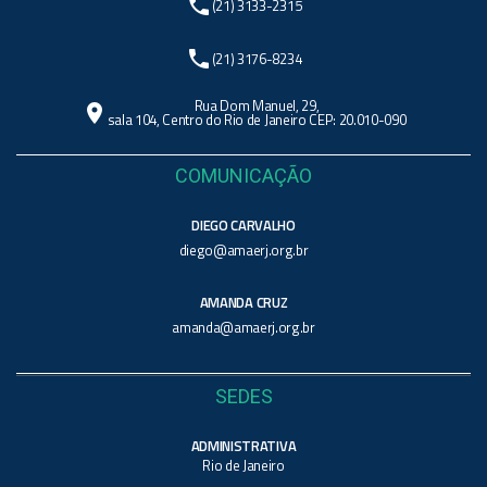
phone
(21) 3133-2315
phone
(21) 3176-8234
Rua Dom Manuel, 29,
location_on
sala 104, Centro do Rio de Janeiro CEP: 20.010-090
COMUNICAÇÃO
DIEGO CARVALHO
diego@amaerj.org.br
AMANDA CRUZ
amanda@amaerj.org.br
SEDES
ADMINISTRATIVA
Rio de Janeiro