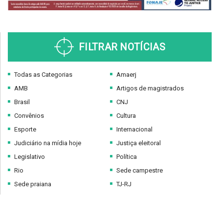
FILTRAR NOTÍCIAS
Todas as Categorias
Amaerj
AMB
Artigos de magistrados
Brasil
CNJ
Convênios
Cultura
Esporte
Internacional
Judiciário na mídia hoje
Justiça eleitoral
Legislativo
Política
Rio
Sede campestre
Sede praiana
TJ-RJ