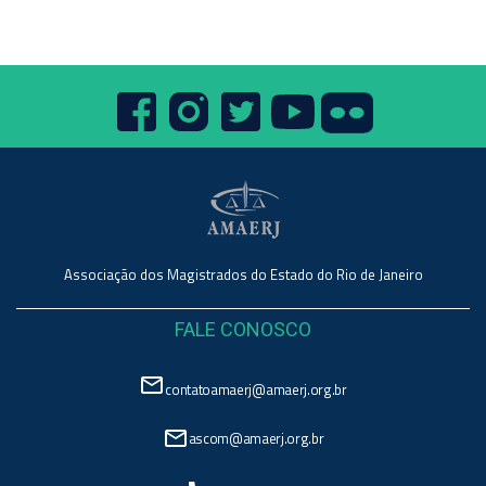
Associação dos Magistrados do Estado do Rio de Janeiro
FALE CONOSCO
mail_outline
contatoamaerj@amaerj.org.br
mail_outline
ascom@amaerj.org.br