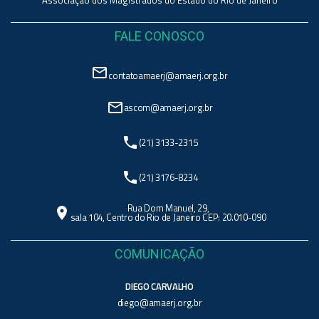
Associação dos Magistrados do Estado do Rio de Janeiro
FALE CONOSCO
mail_outline
contatoamaerj@amaerj.org.br
mail_outline
ascom@amaerj.org.br
phone
(21) 3133-2315
phone
(21) 3176-8234
Rua Dom Manuel, 29,
location_on
sala 104, Centro do Rio de Janeiro CEP: 20.010-090
COMUNICAÇÃO
DIEGO CARVALHO
diego@amaerj.org.br