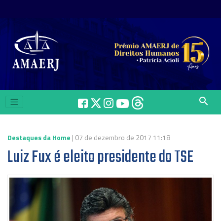
search
Destaques da Home
| 07 de dezembro de 2017 11:18
Luiz Fux é eleito presidente do TSE