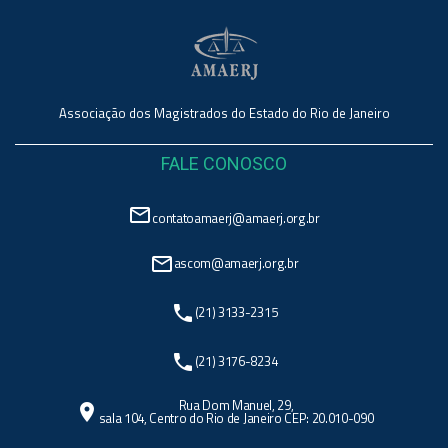
Associação dos Magistrados do Estado do Rio de Janeiro
FALE CONOSCO
mail_outline
contatoamaerj@amaerj.org.br
mail_outline
ascom@amaerj.org.br
phone
(21) 3133-2315
phone
(21) 3176-8234
Rua Dom Manuel, 29,
location_on
sala 104, Centro do Rio de Janeiro CEP: 20.010-090