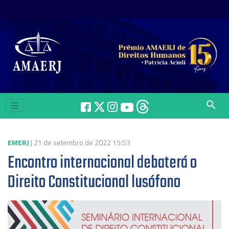
search
EMERJ
| 21 de setembro de 2022 15:53
Encontro internacional debaterá o
Direito Constitucional lusófono