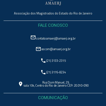
Associação dos Magistrados do Estado do Rio de Janeiro
FALE CONOSCO
mail_outline
contatoamaerj@amaerj.org.br
mail_outline
ascom@amaerj.org.br
phone
(21) 3133-2315
phone
(21) 3176-8234
Rua Dom Manuel, 29,
location_on
sala 104, Centro do Rio de Janeiro CEP: 20.010-090
COMUNICAÇÃO