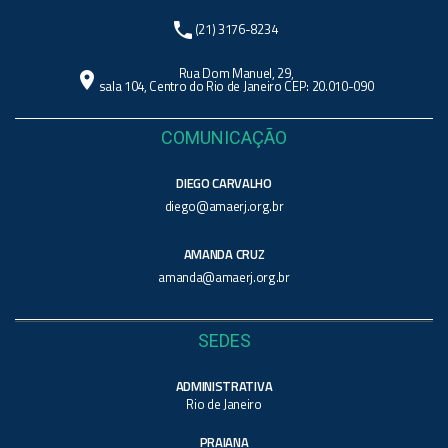
phone
(21) 3176-8234
Rua Dom Manuel, 29,
location_on
sala 104, Centro do Rio de Janeiro CEP: 20.010-090
COMUNICAÇÃO
DIEGO CARVALHO
diego@amaerj.org.br
AMANDA CRUZ
amanda@amaerj.org.br
SEDES
ADMINISTRATIVA
Rio de Janeiro
PRAIANA