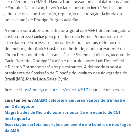
Leite Ventura, na EMERJ. Haverá transmissão pelas plataformas Zoom
e YouTube. Na ocasião, haverá o lançamento do livro “Positivismo
jurídico e nazismo: formação, reputação e superação da lenda do
positivismo”, de Rodrigo Borges Valadão.
A reunião será aberta pela diretora-geral da EMERJ, desembargadora
Cristina Tereza Gaulia; pelo presidente do Fórum Permanente de
Liberdade de Expressão, Liberdades Fundamentais e Democracia,
desembargador André Gustavo de Andrade; e pelo presidente do
Fórum Permanente de Filosofia, Ética e Sistemas Jurídicos, Vicente de
Paulo Barretto
.
Rodrigo Valadão e os professores Luis Rosenfield
e Ricardo Borrmann serão os palestrantes. A debatedora será a
presidente da Comissão de Filosofia do Instituto dos Advogados do
Brasil (IAB), Maria Lúcia Sales Gyrão.
Acesse
https://emerj.com.br/site/evento/8172
para se inscrever.
Leia também:
AMAERJ celebrará aniversariantes do trimestre
em 2 de agosto
Magistrados do Rio e do exterior estarão em evento do CNJ
nesta quarta
Associação sorteia inscrições em evento em Londres e nos Jogos
da AMB