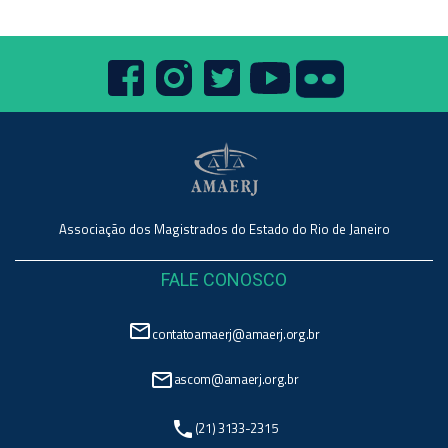
Associação dos Magistrados do Estado do Rio de Janeiro
FALE CONOSCO
mail_outline
contatoamaerj@amaerj.org.br
mail_outline
ascom@amaerj.org.br
phone
(21) 3133-2315