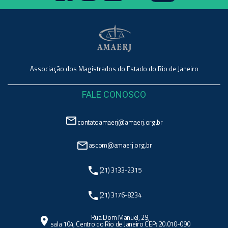
Associação dos Magistrados do Estado do Rio de Janeiro
FALE CONOSCO
mail_outline
contatoamaerj@amaerj.org.br
mail_outline
ascom@amaerj.org.br
phone
(21) 3133-2315
phone
(21) 3176-8234
Rua Dom Manuel, 29,
location_on
sala 104, Centro do Rio de Janeiro CEP: 20.010-090