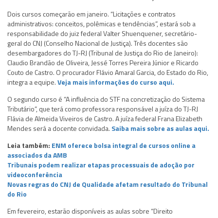
Dois cursos começarão em janeiro. “Licitações e contratos
administrativos: conceitos, polêmicas e tendências”, estará sob a
responsabilidade do juiz federal Valter Shuenquener, secretário-
geral do CNJ (Conselho Nacional de Justiça). Três docentes são
desembargadores do TJ-RJ (Tribunal de Justiça do Rio de Janeiro):
Claudio Brandão de Oliveira, Jessé Torres Pereira Júnior e Ricardo
Couto de Castro. O procurador Flávio Amaral Garcia, do Estado do Rio,
integra a equipe.
Veja mais informações do curso aqui.
O segundo curso é “A influência do STF na concretização do Sistema
Tributário”, que terá como professora responsável a juíza do TJ-RJ
Flávia de Almeida Viveiros de Castro. A juíza federal Frana Elizabeth
Mendes será a docente convidada.
Saiba mais sobre as aulas aqui.
Leia também:
ENM oferece bolsa integral de cursos online a
associados da AMB
Tribunais podem realizar etapas processuais de adoção por
videoconferência
Novas regras do CNJ de Qualidade afetam resultado do Tribunal
do Rio
Em fevereiro, estarão disponíveis as aulas sobre “Direito