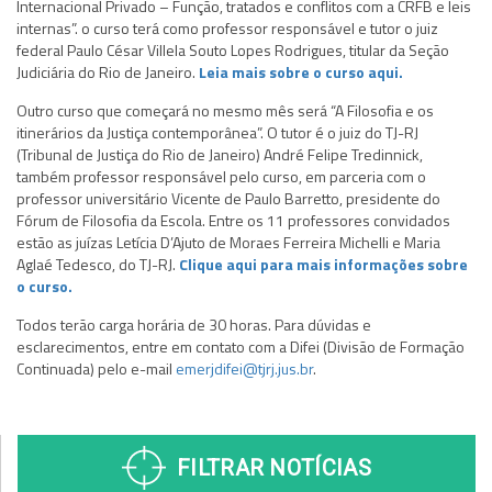
Internacional Privado – Função, tratados e conflitos com a CRFB e leis
internas”. o curso terá como professor responsável e tutor o juiz
federal Paulo César Villela Souto Lopes Rodrigues, titular da Seção
Judiciária do Rio de Janeiro.
Leia mais sobre o curso aqui.
Outro curso que começará no mesmo mês será “A Filosofia e os
itinerários da Justiça contemporânea”. O tutor é o juiz do TJ-RJ
(Tribunal de Justiça do Rio de Janeiro) André Felipe Tredinnick,
também professor responsável pelo curso, em parceria com o
professor universitário Vicente de Paulo Barretto, presidente do
Fórum de Filosofia da Escola. Entre os 11 professores convidados
estão as juízas Letícia D’Ajuto de Moraes Ferreira Michelli e Maria
Aglaé Tedesco, do TJ-RJ.
Clique aqui para mais informações sobre
o curso.
Todos terão carga horária de 30 horas. Para dúvidas e
esclarecimentos, entre em contato com a Difei (Divisão de Formação
Continuada) pelo e-mail
emerjdifei@tjrj.jus.br
.
FILTRAR NOTÍCIAS