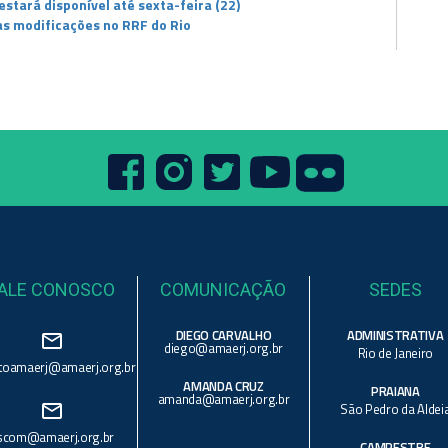
stará disponível até sexta-feira (22)
 as modificações no RRF do Rio
ALE CONOSCO
COMUNICAÇÃO
SEDES
DIEGO CARVALHO
ADMINISTRATIVA
mail_outline
diego@amaerj.org.br
Rio de Janeiro
toamaerj@amaerj.org.br
AMANDA CRUZ
PRAIANA
amanda@amaerj.org.br
mail_outline
São Pedro da Aldei
scom@amaerj.org.br
CAMPESTRE