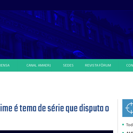
RENSA
CANAL
AMAERJ
SEDES
REVISTA
FÓRUM
CON
rime é tema de série que disputa o
Toda