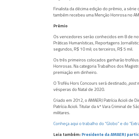
Finalista da décima edição do prêmio, a série 
também recebeu uma Menção Honrosa no AMAER
Prêmio
Os vencedores serão conhecidos em 8 de nov
Práticas Humanísticas, Reportagens Jornalísti
segundos, R$ 10 mil; os terceiros, R$ 5 mil.
Os três primeiros colocados ganharão trofé
Honrosas. Na categoria Trabalhos dos Magistr
premiação em dinheiro.
O Troféu Hors Concours será destinado,
post 
vésperas do Natal de 2020.
Criado em 2012, o AMAERJ Patrícia Acioli de 
Patrícia Acioli. Titular da 4ª Vara Criminal de S
militares.
Conheça aqui o trabalho do “Globo” e do “Extra
Leia também:
Presidente da AMAERJ partic