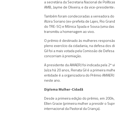
a secretária da Secretaria Nacional de Polític
AMB, Jayme de Oliveira; e da vice-presidente A
Também foram condecoradas a vereadora do Ri
Alzira Soriano (ex-prefeita de Lajes, Rio Gran
do TRE-SC) e Mônica Spada e Sousa (uma das c
transmitiu a homenagem ao vivo.
O prêmio é destinado às mulheres responsáve
pleno exercício da cidadania, na defesa dos d
Gil foi a mais votada pela Comissão de Defes
concorriam à premiação.
A presidente da AMAERJ foi indicada pela 2ª 
Juíza há 20 anos, Renata Gil é a primeira mulh
entidade é a organizadora do Prêmio AMAERJ P
neste ano.
Diploma Mulher-Cidadã
Desde a primeira edição do prêmio, em 2004, 
Ellen Gracie (primeira mulher a presidir o Su
internacional da Pastoral da Criança).