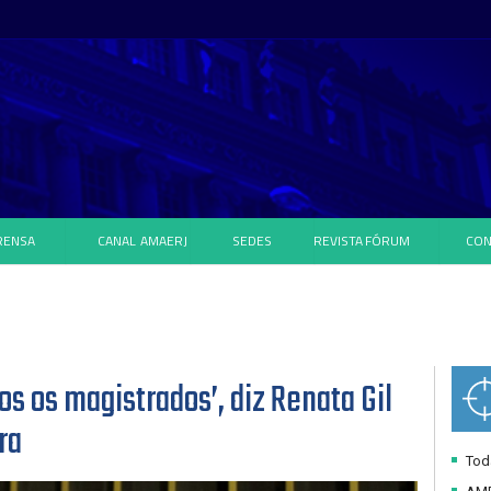
RENSA
CANAL
AMAERJ
SEDES
REVISTA
FÓRUM
CON
os os magistrados’, diz Renata Gil
ra
Toda