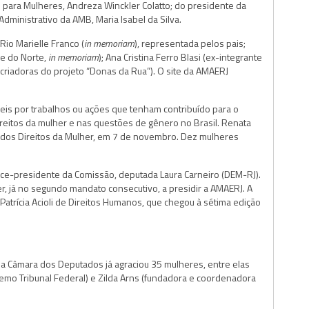
as para Mulheres, Andreza Winckler Colatto; do presidente da
dministrativo da AMB, Maria Isabel da Silva.
o Marielle Franco (
in memoriam
), representada pelos pais;
de do Norte,
in memoriam
); Ana Cristina Ferro Blasi (ex-integrante
riadoras do projeto “Donas da Rua”). O site da AMAERJ
is por trabalhos ou ações que tenham contribuído para o
ireitos da mulher e nas questões de gênero no Brasil. Renata
a dos Direitos da Mulher, em 7 de novembro. Dez mulheres
vice-presidente da Comissão, deputada Laura Carneiro (DEM-RJ).
er, já no segundo mandato consecutivo, a presidir a AMAERJ. A
atrícia Acioli de Direitos Humanos, que chegou à sétima edição
a Câmara dos Deputados já agraciou 35 mulheres, entre elas
premo Tribunal Federal) e Zilda Arns (fundadora e coordenadora