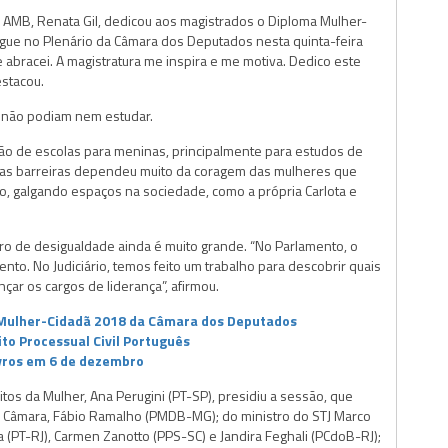
a AMB, Renata Gil, dedicou aos magistrados o Diploma Mulher-
egue no Plenário da Câmara dos Deputados nesta quinta-feira
 abracei. A magistratura me inspira e me motiva. Dedico este
estacou.
 não podiam nem estudar.
ação de escolas para meninas, principalmente para estudos de
stas barreiras dependeu muito da coragem das mulheres que
, galgando espaços na sociedade, como a própria Carlota e
o de desigualdade ainda é muito grande. “No Parlamento, o
to. No Judiciário, temos feito um trabalho para descobrir quais
r os cargos de liderança”, afirmou.
 Mulher-Cidadã 2018 da Câmara dos Deputados
to Processual Civil Português
ivros em 6 de dezembro
os da Mulher, Ana Perugini (PT-SP), presidiu a sessão, que
 Câmara, Fábio Ramalho (PMDB-MG); do ministro do STJ Marco
a (PT-RJ), Carmen Zanotto (PPS-SC) e Jandira Feghali (PCdoB-RJ);