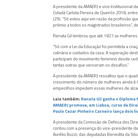
A presidente da AMAERJ e vice Institucional d
Cidadã Carlota Pereira de Queirós 2018, entr
(29). “Só estou aqui em razão da profissão que
prêmio a todos os magistrados brasileiros”, d
Renata Gil lembrou que até 1827 as mulheres
“Só com a Lei da Educação foi permitida a cri
culinária e cuidados da casa. A superação de
participam do movimento feminino desde cedo
tantas outras que venceram os desafios.”
A presidente da AMAERJ ressaltou que o quadr
crescimento do número de mulheres ainda é len
empecilhos impedem essas mulheres de alcança
Leia também:
Renata Gil ganha o Diploma
AMAERJ promove, em Lisboa, curso de Direi
Paulo Cezar Pinheiro Carneiro lança dois l
A presidente da Comissão de Defesa dos Direit
contou com a presença do vice-presidente da
Aurélio Buzzi; das deputadas Benedita da Silv