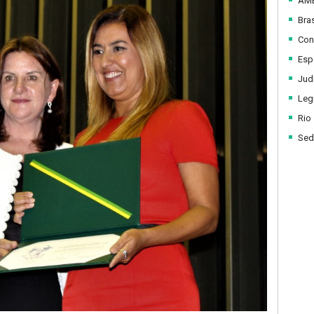
AM
Bras
Con
Esp
Judi
Legi
Rio
Sed