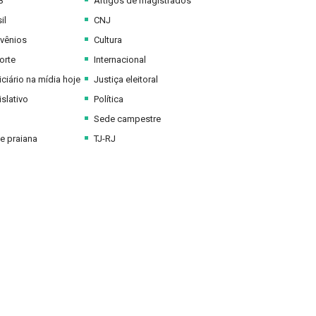
B
Artigos de magistrados
il
CNJ
vênios
Cultura
orte
Internacional
ciário na mídia hoje
Justiça eleitoral
slativo
Política
Sede campestre
e praiana
TJ-RJ