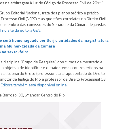
idos na arbitragem à luz do Código de Processo Civil de 2015”.
Grupo Editorial Nacional, trata dos planos teórico e prático
rocesso Civil (NCPC) e as questões correlatas no Direito Civil.
foi membro das comissões do Senado e da Câmara de juristas
l no site da editora GEN.
ro será homenageado por Uerj e entidades da magistratura
loma Mulher-Cidadã da Câmara
 na sexta-feira
 da disciplina “Grupo de Pesquisa”, dos cursos de mestrado e
o objetivo de identificar e debater temas controvertidos na
ezar, Leonardo Greco (professor titular aposentado de Direito
omotor de Justiça do Rio e professor de Direito Processual Civil
 Editora também está disponível online
.
 Barroso, 90, 5º andar, Centro do Rio.