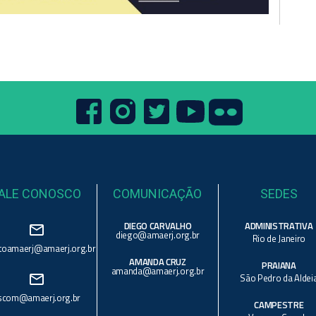
ALE CONOSCO
COMUNICAÇÃO
SEDES
DIEGO CARVALHO
ADMINISTRATIVA
mail_outline
diego@amaerj.org.br
Rio de Janeiro
toamaerj@amaerj.org.br
AMANDA CRUZ
PRAIANA
amanda@amaerj.org.br
mail_outline
São Pedro da Aldei
scom@amaerj.org.br
CAMPESTRE