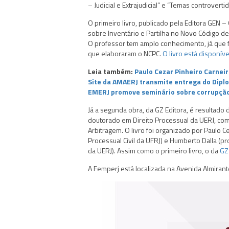
– Judicial e Extrajudicial” e “Temas controvert
O primeiro livro, publicado pela Editora GEN – 
sobre Inventário e Partilha no Novo Código de P
O professor tem amplo conhecimento, já que 
que elaboraram o NCPC.
O livro está disponíve
Leia também:
Paulo Cezar Pinheiro Carnei
Site da AMAERJ transmite entrega do Dip
EMERJ promove seminário sobre corrupção
Já a segunda obra, da GZ Editora, é resultado
doutorado em Direito Processual da UERJ, com 
Arbitragem. O livro foi organizado por Paulo C
Processual Civil da UFRJ) e Humberto Dalla (pr
da UERJ). Assim como o primeiro livro, o da
GZ
A Femperj está localizada na Avenida Almirante