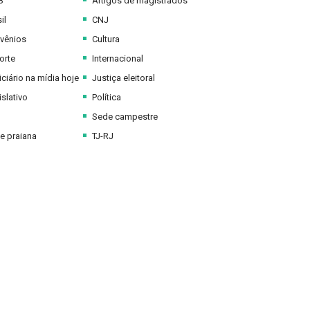
B
Artigos de magistrados
il
CNJ
vênios
Cultura
orte
Internacional
ciário na mídia hoje
Justiça eleitoral
slativo
Política
Sede campestre
e praiana
TJ-RJ