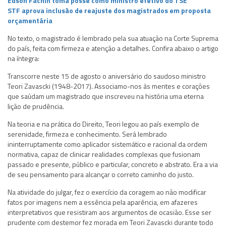
Edson Fachin toma posse como ministro efetivo do TSE
STF aprova inclusão de reajuste dos magistrados em proposta
orçamentária
No texto, o magistrado é lembrado pela sua atuação na Corte Suprema
do país, feita com firmeza e atenção a detalhes. Confira abaixo o artigo
na íntegra:
Transcorre neste 15 de agosto o aniversário do saudoso ministro
Teori Zavascki (1948-2017). Associamo-nos às mentes e corações
que saúdam um magistrado que inscreveu na história uma eterna
lição de prudência.
Na teoria e na prática do Direito, Teori legou ao país exemplo de
serenidade, firmeza e conhecimento. Será lembrado
ininterruptamente como aplicador sistemático e racional da ordem
normativa, capaz de clinicar realidades complexas que fusionam
passado e presente, público e particular, concreto e abstrato. Era a via
de seu pensamento para alcançar o correto caminho do justo.
Na atividade do julgar, fez o exercício da coragem ao não modificar
fatos por imagens nem a essência pela aparência, em afazeres
interpretativos que resistiram aos argumentos de ocasião. Esse ser
prudente com destemor fez morada em Teori Zavascki durante todo