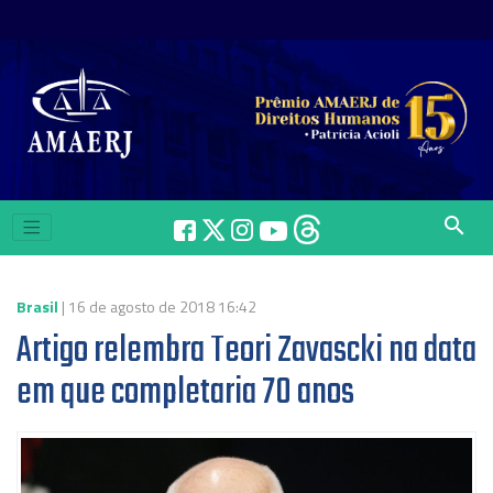
search
Brasil
| 16 de agosto de 2018 16:42
Artigo relembra Teori Zavascki na data
em que completaria 70 anos