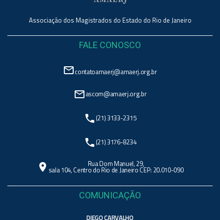
Associação dos Magistrados do Estado do Rio de Janeiro
FALE CONOSCO
mail_outline
contatoamaerj@amaerj.org.br
mail_outline
ascom@amaerj.org.br
phone
(21) 3133-2315
phone
(21) 3176-8234
Rua Dom Manuel, 29,
location_on
sala 104, Centro do Rio de Janeiro CEP: 20.010-090
COMUNICAÇÃO
DIEGO CARVALHO