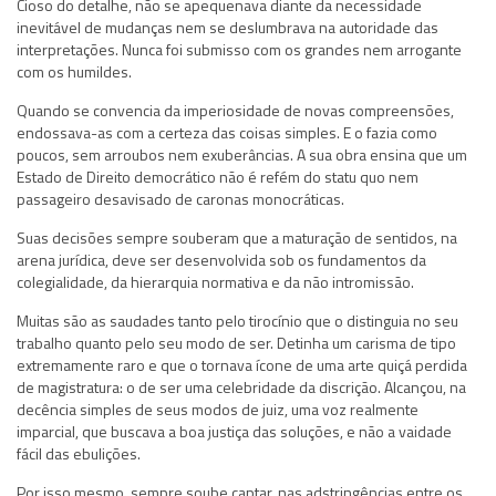
Cioso do detalhe, não se apequenava diante da necessidade
inevitável de mudanças nem se deslumbrava na autoridade das
interpretações. Nunca foi submisso com os grandes nem arrogante
com os humildes.
Quando se convencia da imperiosidade de novas compreensões,
endossava-as com a certeza das coisas simples. E o fazia como
poucos, sem arroubos nem exuberâncias. A sua obra ensina que um
Estado de Direito democrático não é refém do statu quo nem
passageiro desavisado de caronas monocráticas.
Suas decisões sempre souberam que a maturação de sentidos, na
arena jurídica, deve ser desenvolvida sob os fundamentos da
colegialidade, da hierarquia normativa e da não intromissão.
Muitas são as saudades tanto pelo tirocínio que o distinguia no seu
trabalho quanto pelo seu modo de ser. Detinha um carisma de tipo
extremamente raro e que o tornava ícone de uma arte quiçá perdida
de magistratura: o de ser uma celebridade da discrição. Alcançou, na
decência simples de seus modos de juiz, uma voz realmente
imparcial, que buscava a boa justiça das soluções, e não a vaidade
fácil das ebulições.
Por isso mesmo, sempre soube captar, nas adstringências entre os