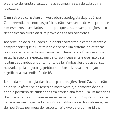
o serviço de jurista prestado na academia, na sala de aula ou na
judicatura.
O ministro se constituiu em verdadeiro apologista da prudência.
Compreendia que normas jurídicas não eram seres de vida pronta, e
sim esmeros acumulados no tempo, que atravessam gerações e cuja
decodificação surge da dura prova dos casos concretos.
Absorve-se de suas lições que decidir conforme o comedimento é
compreender que o Direito não é apenas um sistema de certezas
polidas abstratamente em forma de ordenamento. É processo de
estabilização de expectativas de curso incessante e que não detém
legitimidade independentemente da lei. Ambas, lei e decisão, são
balizadas pela segurança jurídica substancial. Essa percepção
significou a sua profissão de fé.
Jurista da metodologia clássica de ponderações, Teori Zavascki não
se deixava afetar pelas teses de mero verniz, e somente decidia
após o percurso de cuidadosas trajetórias analíticas. Era um mecenas
dos precedentes. Tornou-se — especialmente no Supremo Tribunal
Federal — um magistrado fiador das instituições e das deliberações
democráticas por meio do respeito reflexivo da ordem jurídica.