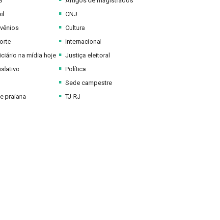
B
Artigos de magistrados
il
CNJ
vênios
Cultura
orte
Internacional
ciário na mídia hoje
Justiça eleitoral
slativo
Política
Sede campestre
e praiana
TJ-RJ