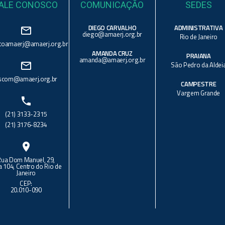
ALE CONOSCO
COMUNICAÇÃO
SEDES
DIEGO CARVALHO
ADMINISTRATIVA
mail_outline
diego@amaerj.org.br
Rio de Janeiro
toamaerj@amaerj.org.br
AMANDA CRUZ
PRAIANA
amanda@amaerj.org.br
mail_outline
São Pedro da Aldei
scom@amaerj.org.br
CAMPESTRE
Vargem Grande
phone
(21) 3133-2315
(21) 3176-8234
location_on
Rua Dom Manuel, 29,
a 104, Centro do Rio de
Janeiro
CEP:
20.010-090