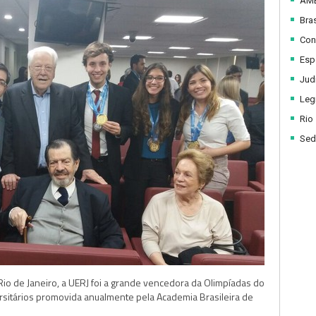
AM
Bras
Con
Esp
Judi
Legi
Rio
Sed
o de Janeiro, a UERJ foi a grande vencedora da Olimpíadas do
rsitários promovida anualmente pela Academia Brasileira de