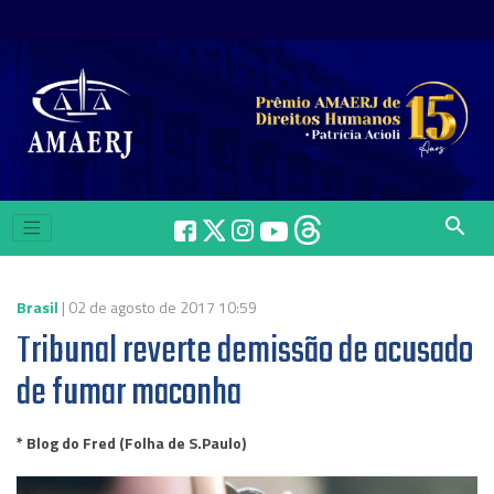
search
Brasil
| 02 de agosto de 2017 10:59
Tribunal reverte demissão de acusado
de fumar maconha
* Blog do Fred (Folha de S.Paulo)