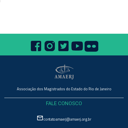
Associação dos Magistrados do Estado do Rio de Janeiro
FALE CONOSCO
mail_outline
contatoamaerj@amaerj.org.br