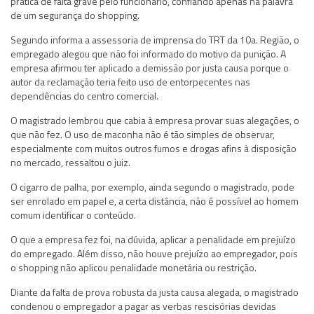
prática de falta grave pelo funcionário, confiando apenas na palavra
de um segurança do shopping.
Segundo informa a assessoria de imprensa do TRT da 10a. Região, o
empregado alegou que não foi informado do motivo da punição. A
empresa afirmou ter aplicado a demissão por justa causa porque o
autor da reclamação teria feito uso de entorpecentes nas
dependências do centro comercial.
O magistrado lembrou que cabia à empresa provar suas alegações, o
que não fez. O uso de maconha não é tão simples de observar,
especialmente com muitos outros fumos e drogas afins à disposição
no mercado, ressaltou o juiz.
O cigarro de palha, por exemplo, ainda segundo o magistrado, pode
ser enrolado em papel e, a certa distância, não é possível ao homem
comum identificar o conteúdo.
O que a empresa fez foi, na dúvida, aplicar a penalidade em prejuízo
do empregado. Além disso, não houve prejuízo ao empregador, pois
o shopping não aplicou penalidade monetária ou restrição.
Diante da falta de prova robusta da justa causa alegada, o magistrado
condenou o empregador a pagar as verbas rescisórias devidas