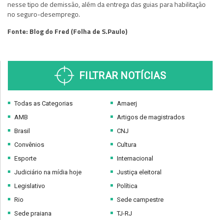
nesse tipo de demissão, além da entrega das guias para habilitação
no seguro-desemprego.
Fonte: Blog do Fred (Folha de S.Paulo)
FILTRAR NOTÍCIAS
Todas as Categorias
Amaerj
AMB
Artigos de magistrados
Brasil
CNJ
Convênios
Cultura
Esporte
Internacional
Judiciário na mídia hoje
Justiça eleitoral
Legislativo
Política
Rio
Sede campestre
Sede praiana
TJ-RJ