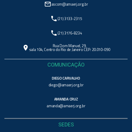
mail_outline
ascom@amaerj.org.br
phone
(21) 3133-2315
phone
(21) 3176-8234
Rua Dom Manuel, 29,
location_on
sala 104, Centro do Rio de Janeiro CEP: 20.010-090
COMUNICAÇÃO
DIEGO CARVALHO
diego@amaerj.org.br
AMANDA CRUZ
amanda@amaerj.org.br
SEDES