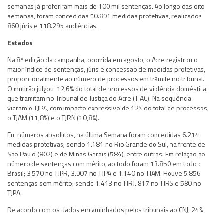
semanas já proferiram mais de 100 mil sentenças. Ao longo das oito
semanas, foram concedidas 50.891 medidas protetivas, realizados
860 júris e 118.295 audiências.
Estados
Na 8ª edição da campanha, ocorrida em agosto, o Acre registrou o
maior índice de sentenças, júris e concessão de medidas protetivas,
proporcionalmente ao número de processos em trâmite no tribunal.
O mutirão julgou 12,6% do total de processos de violência doméstica
que tramitam no Tribunal de Justiça do Acre (TJAC). Na sequência
vieram o TJPA, com impacto expressivo de 12% do total de processos,
o TJAM (11,8%) e o TJRN (10,8%).
Em números absolutos, na última Semana foram concedidas 6.214
medidas protetivas; sendo 1.181 no Rio Grande do Sul, na frente de
São Paulo (802) e de Minas Gerais (584), entre outras. Em relação ao
número de sentenças com mérito, ao todo foram 13.850 em todo o
Brasil; 3.570 no TJPR, 3.007 no TJPA e 1.140 no TJAM. Houve 5.856
sentenças sem mérito; sendo 1.413 no TJRJ, 817 no TJRS e 580 no
TJPA.
De acordo com os dados encaminhados pelos tribunais ao CNJ, 24%