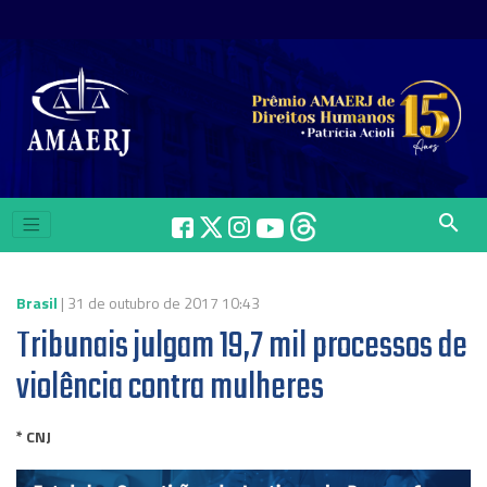
search
Brasil
| 31 de outubro de 2017 10:43
Tribunais julgam 19,7 mil processos de
violência contra mulheres
* CNJ