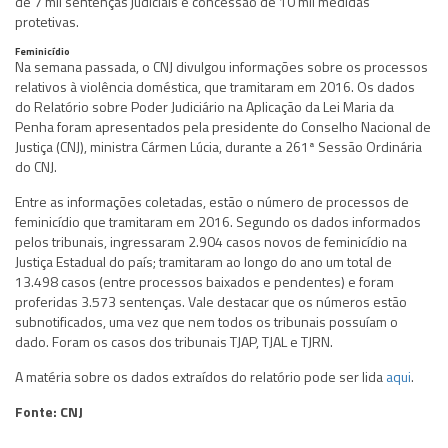
de 7 mil sentenças judiciais e concessão de 10 mil medidas
protetivas.
Feminicídio
Na semana passada, o CNJ divulgou informações sobre os processos
relativos à violência doméstica, que tramitaram em 2016. Os dados
do Relatório sobre Poder Judiciário na Aplicação da Lei Maria da
Penha foram apresentados pela presidente do Conselho Nacional de
Justiça (CNJ), ministra Cármen Lúcia, durante a 261ª Sessão Ordinária
do CNJ.
Entre as informações coletadas, estão o número de processos de
feminicídio que tramitaram em 2016. Segundo os dados informados
pelos tribunais, ingressaram 2.904 casos novos de feminicídio na
Justiça Estadual do país; tramitaram ao longo do ano um total de
13.498 casos (entre processos baixados e pendentes) e foram
proferidas 3.573 sentenças. Vale destacar que os números estão
subnotificados, uma vez que nem todos os tribunais possuíam o
dado. Foram os casos dos tribunais TJAP, TJAL e TJRN.
A matéria sobre os dados extraídos do relatório pode ser lida
aqui
.
Fonte: CNJ