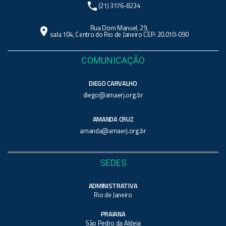
phone
(21) 3176-8234
Rua Dom Manuel, 29,
location_on
sala 104, Centro do Rio de Janeiro CEP: 20.010-090
COMUNICAÇÃO
DIEGO CARVALHO
diego@amaerj.org.br
AMANDA CRUZ
amanda@amaerj.org.br
SEDES
ADMINISTRATIVA
Rio de Janeiro
PRAIANA
São Pedro da Aldeia