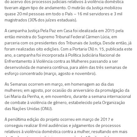
do acervo dos processos judiciais relativos à violência doméstica
tiveram algum tipo de andamento. O mutirão da Justiça mobilizou
quase 20 mil pessoas em todo o País – 16 mil servidores e 3 mil
magistrados (30% dos juízes estaduais).
A campanha Justiça Pela Paz em Casa foi idealizada em 2015 pela
então ministra do Supremo Tribunal Federal Cármen Lúcia, em
parceria com os presidentes dos Tribunais de Justiça. Desde então, já
foram realizadas oito edições. Com a Portaria CNJ n. 15, publicada este
ano, a campanha foi incorporada à Política Judiciária Nacional de
Enfrentamento à Violência contra as Mulheres passando a ser
desenvolvida de maneira contínua, para além das três semanas de
esforço concentrado (março, agosto e novembro).
As Semanas ocorrem em março, em homenagem ao dia das
mulheres; em agosto, por ocasião do aniversário da promulgação da
Lei Maria da Penha, e, em novembro, durante a semana internacional
de combate à violência de gênero, estabelecido pela Organização
das Nações Unidas (ONU).
A penúltima edição do projeto ocorreu em março de 2017 e
conseguiu realizar 8 mil audiências e julgamentos de processos
relativos à violência doméstica contra a mulher, resultando em mais