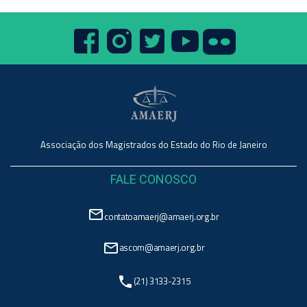
Associação dos Magistrados do Estado do Rio de Janeiro
FALE CONOSCO
mail_outline
contatoamaerj@amaerj.org.br
mail_outline
ascom@amaerj.org.br
phone
(21) 3133-2315