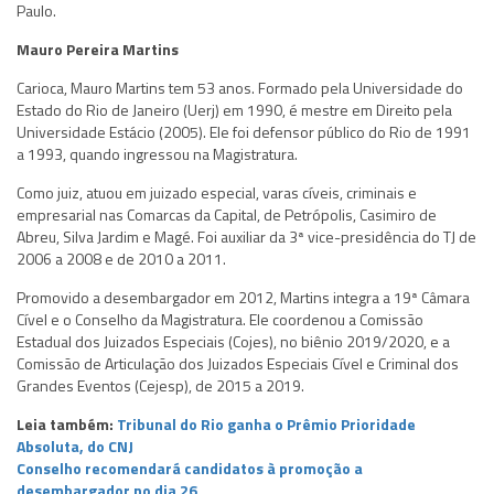
Paulo.
Mauro Pereira Martins
Carioca, Mauro Martins tem 53 anos. Formado pela Universidade do
Estado do Rio de Janeiro (Uerj) em 1990, é mestre em Direito pela
Universidade Estácio (2005). Ele foi defensor público do Rio de 1991
a 1993, quando ingressou na Magistratura.
Como juiz, atuou em juizado especial, varas cíveis, criminais e
empresarial nas Comarcas da Capital, de Petrópolis, Casimiro de
Abreu, Silva Jardim e Magé. Foi auxiliar da 3ª vice-presidência do TJ de
2006 a 2008 e de 2010 a 2011.
Promovido a desembargador em 2012, Martins integra a 19ª Câmara
Cível e o Conselho da Magistratura. Ele coordenou a Comissão
Estadual dos Juizados Especiais (Cojes), no biênio 2019/2020, e a
Comissão de Articulação dos Juizados Especiais Cível e Criminal dos
Grandes Eventos (Cejesp), de 2015 a 2019.
Leia também:
Tribunal do Rio ganha o Prêmio Prioridade
Absoluta, do CNJ
Conselho recomendará candidatos à promoção a
desembargador no dia 26