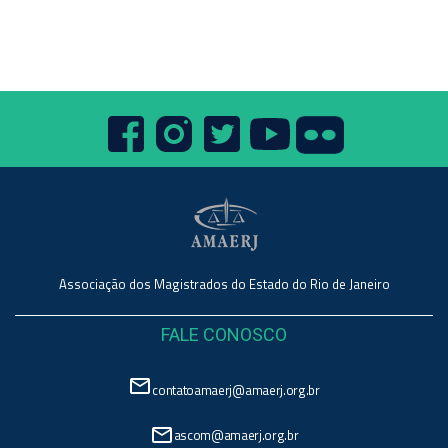
Associação dos Magistrados do Estado do Rio de Janeiro
FALE CONOSCO
mail_outline
contatoamaerj@amaerj.org.br
mail_outline
ascom@amaerj.org.br