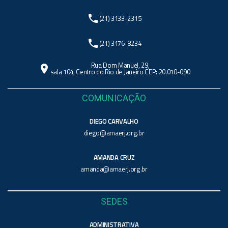
phone
(21) 3133-2315
phone
(21) 3176-8234
Rua Dom Manuel, 29,
location_on
sala 104, Centro do Rio de Janeiro CEP: 20.010-090
COMUNICAÇÃO
DIEGO CARVALHO
diego@amaerj.org.br
AMANDA CRUZ
amanda@amaerj.org.br
SEDES
ADMINISTRATIVA