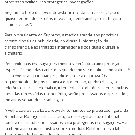
processos ocultos visa proteger as investigações.
Segundo o texto de Lewandowski, fica “vedada a classificação de
quaisquer pedidos e feitos novos ou já em tramitação no Tribunal
como ‘ocultos'”.
Para o presidente do Supremo, a medida atende aos princípios
constitucionais da publicidade, do direito à informação, da
transparência e aos tratados internacionais dos quais o Brasil é
signatário.
Pelo texto, nas investigações criminais, será adota uma proteção
especial às medidas cautelares que devem ser mantidas em sigilo até
a sua execução, para não prejudicar a coleta da prova. Os
requerimentos de prisão, busca e apreensão, quebra de sigilo
telefônico, fiscal e telemático, interceptação telefônica, dentre outras
medidas necessárias no inquérito, serão processados e apreciados,
em autos separados e sob sigilo.
A
Folha
apurou que Lewandowski comunicou ao procurador-geral da
República, Rodrigo Janot, a alteração e assegurou que o tribunal
tomará os cuidados necessários para proteger as investigações. Ele
também avisou aos ministro sobre a medida. Relator da Lava Jato,
Teori Zavascki, também demonstrou apoio.