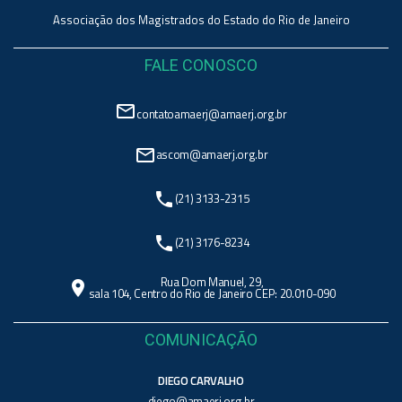
Associação dos Magistrados do Estado do Rio de Janeiro
FALE CONOSCO
mail_outline
contatoamaerj@amaerj.org.br
mail_outline
ascom@amaerj.org.br
phone
(21) 3133-2315
phone
(21) 3176-8234
Rua Dom Manuel, 29,
location_on
sala 104, Centro do Rio de Janeiro CEP: 20.010-090
COMUNICAÇÃO
DIEGO CARVALHO
diego@amaerj.org.br