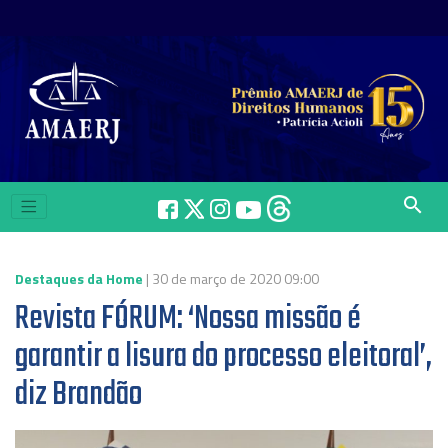
search
Destaques da Home
| 30 de março de 2020 09:00
Revista FÓRUM: ‘Nossa missão é
garantir a lisura do processo eleitoral’,
diz Brandão