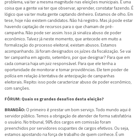
problema, vai ter a mesma magnitude nas eleições municipais. É uma
coisa que a gente vai ter que observar, aprender, constatar fazendo. É
lógico que vai ter muita gente captando dinheiro. Estamos de olho. Em
tese, hoje não existem candidatos. Não há registro. Mas já pode estar
havendo captação de recursos para o que chamam de pré-
campanha. Não pode ser assim. Isso já sinaliza abuso de poder
econômico. Talvez já neste momento, que antecede em muito a
formalização do processo eleitoral, existam abusos. Estamos
acompanhando. Já foram designados os juízes da fiscalização. Se vai
ter campanha em agosto, setembro, por que designar? Para que em
cada comarca haja um juiz responsável. Para que ele tenha a
oportunidade de monitorar e tomar providências. Ele tem poder de
polícia em relação à tentativa de antecipação de campanhas
eleitorais. Repito: isso pode caracterizar abuso de poder econômico,
com sanções.
FÓRUM: Quais os grandes desafios desta eleição?
BRANDÃO:
O primeiro é prestar um bom serviço. Todo mundo aqui é
servidor público. Temos a obrigação de atender de forma satisfatória
o usuário. No tribunal, 98% dos cargos em comissão foram
preenchidos por servidores ocupantes de cargos efetivos. Ou seja,
estamos apostando na força de trabalho de quem conhece. É um