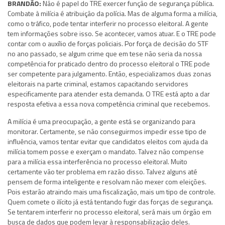
BRANDÃO:
Não é papel do TRE exercer função de segurança pública.
Combate à milícia é atribuição da polícia. Mas de alguma forma a milícia,
como o tráfico, pode tentar interferir no processo eleitoral. A gente
tem informações sobre isso. Se acontecer, vamos atuar. E o TRE pode
contar com o auxílio de forças policiais. Por força de decisão do STF
no ano passado, se algum crime que em tese não seria da nossa
competência for praticado dentro do processo eleitoral o TRE pode
ser competente para julgamento. Então, especializamos duas zonas
eleitorais na parte criminal, estamos capacitando servidores
especificamente para atender esta demanda. O TRE está apto a dar
resposta efetiva a essa nova competência criminal que recebemos.
A milícia é uma preocupação, a gente está se organizando para
monitorar. Certamente, se não conseguirmos impedir esse tipo de
influência, vamos tentar evitar que candidatos eleitos com ajuda da
milícia tomem posse e exerçam o mandato. Talvez não compense
para a milícia essa interferência no processo eleitoral. Muito
certamente vão ter problema em razão disso. Talvez alguns até
pensem de forma inteligente e resolvam não mexer com eleições.
Pois estarão atraindo mais uma fiscalização, mais um tipo de controle.
Quem comete o ilícito já está tentando fugir das forças de segurança.
Se tentarem interferir no processo eleitoral, será mais um órgão em
busca de dados que podem levar à responsabilização deles.