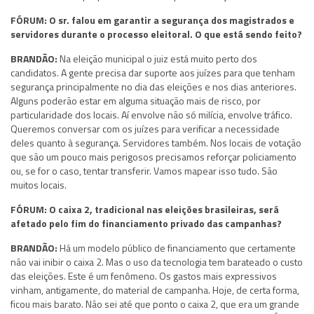
FÓRUM: O sr. falou em garantir a segurança dos magistrados e
servidores durante o processo eleitoral. O que está sendo feito?
BRANDÃO:
Na eleição municipal o juiz está muito perto dos
candidatos. A gente precisa dar suporte aos juízes para que tenham
segurança principalmente no dia das eleições e nos dias anteriores.
Alguns poderão estar em alguma situação mais de risco, por
particularidade dos locais. Aí envolve não só milícia, envolve tráfico.
Queremos conversar com os juízes para verificar a necessidade
deles quanto à segurança. Servidores também. Nos locais de votação
que são um pouco mais perigosos precisamos reforçar policiamento
ou, se for o caso, tentar transferir. Vamos mapear isso tudo. São
muitos locais.
FÓRUM: O caixa 2, tradicional nas eleições brasileiras, será
afetado pelo fim do financiamento privado das campanhas?
BRANDÃO:
Há um modelo público de financiamento que certamente
não vai inibir o caixa 2. Mas o uso da tecnologia tem barateado o custo
das eleições. Este é um fenômeno. Os gastos mais expressivos
vinham, antigamente, do material de campanha. Hoje, de certa forma,
ficou mais barato. Não sei até que ponto o caixa 2, que era um grande