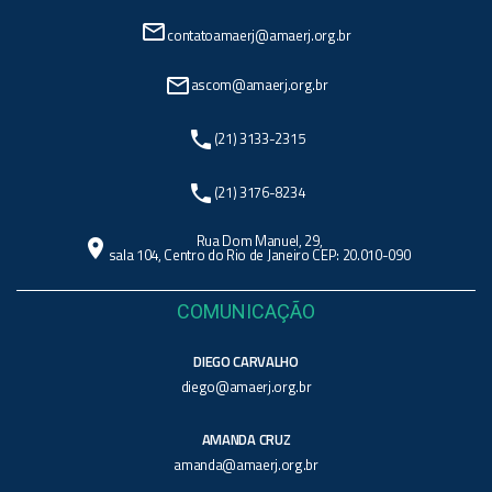
mail_outline
contatoamaerj@amaerj.org.br
mail_outline
ascom@amaerj.org.br
phone
(21) 3133-2315
phone
(21) 3176-8234
Rua Dom Manuel, 29,
location_on
sala 104, Centro do Rio de Janeiro CEP: 20.010-090
COMUNICAÇÃO
DIEGO CARVALHO
diego@amaerj.org.br
AMANDA CRUZ
amanda@amaerj.org.br