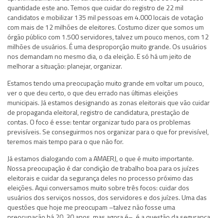
quantidade este ano. Temos que cuidar do registro de 22 mil
candidatos e mobilizar 135 mil pessoas em 4.000 locais de votação
com mais de 12 milhões de eleitores. Costumo dizer que somos um
órgão público com 1.500 servidores, talvez um pouco menos, com 12
milhões de usuários. É uma desproporção muito grande. Os usuários
nos demandam no mesmo dia, o da eleição. E só há um jeito de
melhorar a situação: planejar, organizar.
Estamos tendo uma preocupação muito grande em voltar um pouco,
ver o que deu certo, o que deu errado nas últimas eleições
municipais. Já estamos designando as zonas eleitorais que vão cuidar
de propaganda eleitoral, registro de candidatura, prestação de
contas. O foco é esse: tentar organizar tudo para os problemas
previsíveis. Se conseguirmos nos organizar para o que for previsível,
teremos mais tempo para o que não for.
Já estamos dialogando com a AMAERJ, o que é muito importante.
Nossa preocupação é dar condição de trabalho boa para os juízes
eleitorais e cuidar da segurança deles no processo próximo das
eleições. Aqui conversamos muito sobre três focos: cuidar dos
usuários dos serviços nossos, dos servidores e dos juízes. Uma das
questões que hoje me preocupam –talvez não fosse uma
preocupação há 20, 30 anos, mas agora é–, é a questão da segurança