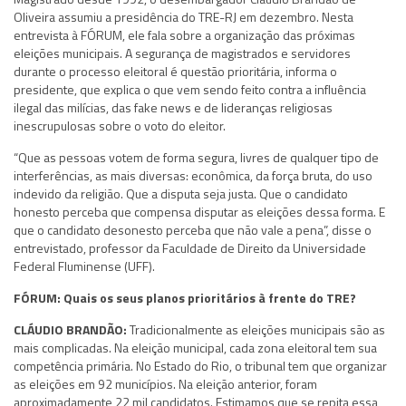
Oliveira assumiu a presidência do TRE-RJ em dezembro. Nesta
entrevista à FÓRUM, ele fala sobre a organização das próximas
eleições municipais. A segurança de magistrados e servidores
durante o processo eleitoral é questão prioritária, informa o
presidente, que explica o que vem sendo feito contra a influência
ilegal das milícias, das fake news e de lideranças religiosas
inescrupulosas sobre o voto do eleitor.
“Que as pessoas votem de forma segura, livres de qualquer tipo de
interferências, as mais diversas: econômica, da força bruta, do uso
indevido da religião. Que a disputa seja justa. Que o candidato
honesto perceba que compensa disputar as eleições dessa forma. E
que o candidato desonesto perceba que não vale a pena”, disse o
entrevistado, professor da Faculdade de Direito da Universidade
Federal Fluminense (UFF).
FÓRUM: Quais os seus planos prioritários à frente do TRE?
CLÁUDIO BRANDÃO:
Tradicionalmente as eleições municipais são as
mais complicadas. Na eleição municipal, cada zona eleitoral tem sua
competência primária. No Estado do Rio, o tribunal tem que organizar
as eleições em 92 municípios. Na eleição anterior, foram
aproximadamente 22 mil candidatos. Estimamos que se repita essa