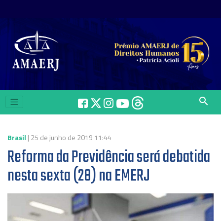
search
Brasil
| 25 de junho de 2019 11:44
Reforma da Previdência será debatida
nesta sexta (28) na EMERJ