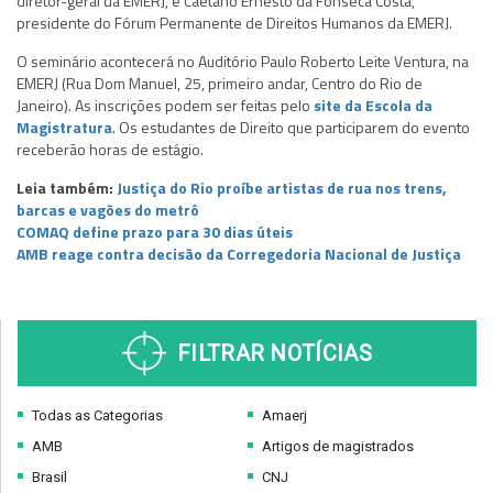
diretor-geral da EMERJ, e Caetano Ernesto da Fonseca Costa,
presidente do Fórum Permanente de Direitos Humanos da EMERJ.
O seminário acontecerá no Auditório Paulo Roberto Leite Ventura, na
EMERJ (Rua Dom Manuel, 25, primeiro andar, Centro do Rio de
Janeiro). As inscrições podem ser feitas pelo
site da Escola da
Magistratura
. Os estudantes de Direito que participarem do evento
receberão horas de estágio.
Leia também:
Justiça do Rio proíbe artistas de rua nos trens,
barcas e vagões do metrô
COMAQ define prazo para 30 dias úteis
AMB reage contra decisão da Corregedoria Nacional de Justiça
FILTRAR NOTÍCIAS
Todas as Categorias
Amaerj
AMB
Artigos de magistrados
Brasil
CNJ