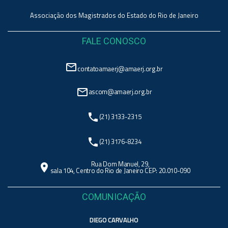
Associação dos Magistrados do Estado do Rio de Janeiro
FALE CONOSCO
mail_outline
contatoamaerj@amaerj.org.br
mail_outline
ascom@amaerj.org.br
phone
(21) 3133-2315
phone
(21) 3176-8234
Rua Dom Manuel, 29,
location_on
sala 104, Centro do Rio de Janeiro CEP: 20.010-090
COMUNICAÇÃO
DIEGO CARVALHO