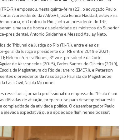
o (TRE-RJ) empossou, nesta quinta-feira (22), o advogado Paulo
orte. A presidente da AMAERJ, juíza Eunice Haddad, esteve na
 Democracia, no Centro do Rio. Junto ao presidente do TRE,
seram a mesa de honra da solenidade os ministros do Superior
(vice-presidente), Antonio Saldanha e Messod Azulay Neto.
 do Tribunal de Justiça do Rio (TJ-RJ), entre eles os
-geral da Justiça e presidente do TRE entre 2019 e 2021;
TJ; Heleno Pereira Nunes, 3º vice-presidente da Corte
guiar de Vasconcelos (2015), Carlos Santos de Oliveira (2019),
a Escola da Magistratura do Rio de Janeiro (EMERJ), e Peterson
entes o presidente da Associação Paulista de Magistrados
da Casa Civil, Nicola Miccione.
res ressaltou a jornada profissional do empossado. “Paulo é um
uas décadas de atuação, preparou-se para desempenhar esta
a complexidade da atividade política. O desembargador Paulo
 a elevada expectativa que a sociedade fluminense possui”,