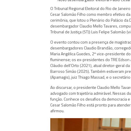
O Tribunal Regional Eleitoral do Rio de Janeir
Cesar Salomão Filho como membro efetivo da C
cerimônia, que lotou o Plenário do Palácio da
desembargador Claudio Mello Tavares, compu
Tribunal de Justiça (STJ) Luis Felipe Salomão 
O evento contou com a presença de magistrados
desembargadores Claudio Brandão, corregedor
Maria Angélica Guedes, 2ª vice-presidente do 
fluminense; os ex-presidentes do TRE Edson A
Cláudio dell’Orto (2021), atual diretor-geral d
Barroso Simão (2025). Também estiveram pres
(Apamagis), juiz Thiago Massad, e o secretário 
Ao discursar, o presidente Claudio Mello Tava
advogado com trajetória admirável. Nessas d
função. Conhece os desafios da democracia e 
Cesar Salomão Filho está pronto para atender
afirmou.