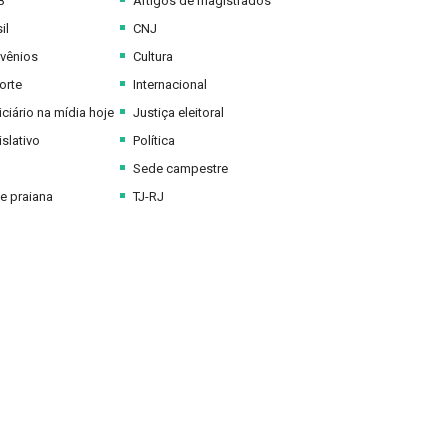
B
Artigos de magistrados
il
CNJ
vênios
Cultura
orte
Internacional
ciário na mídia hoje
Justiça eleitoral
slativo
Política
Sede campestre
e praiana
TJ-RJ