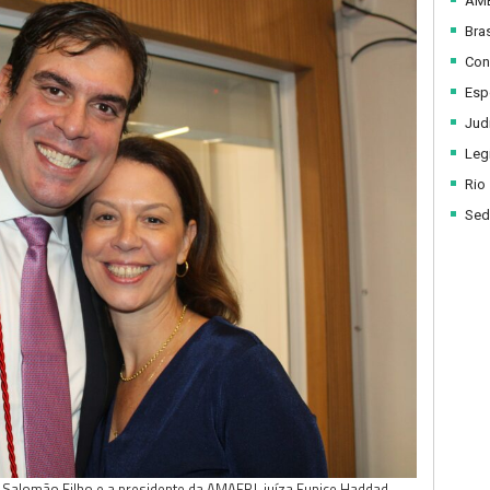
AM
Bras
Con
Esp
Judi
Legi
Rio
Sed
Salomão Filho e a presidente da AMAERJ, juíza Eunice Haddad