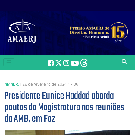
search
AMAERJ
| 28 de fevereiro de 2024 17:36
Presidente Eunice Haddad aborda
pautas da Magistratura nas reuniões
da AMB, em Foz