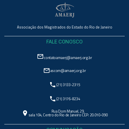
Associação dos Magistrados do Estado do Rio de Janeiro
FALE CONOSCO
mail_outline
contatoamaerj@amaerj.org.br
mail_outline
ascom@amaerj.org.br
phone
(21) 3133-2315
phone
(21) 3176-8234
Rua Dom Manuel, 29,
location_on
sala 104, Centro do Rio de Janeiro CEP: 20.010-090