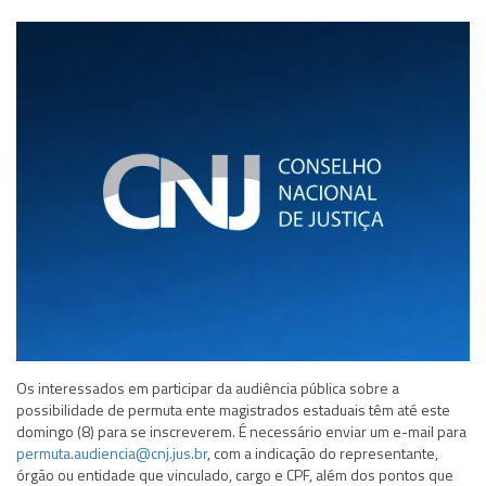
Os interessados em participar da audiência pública sobre a
possibilidade de permuta ente magistrados estaduais têm até este
domingo (8) para se inscreverem. É necessário enviar um e-mail para
permuta.audiencia@cnj.jus.br
, com a indicação do representante,
órgão ou entidade que vinculado, cargo e CPF, além dos pontos que