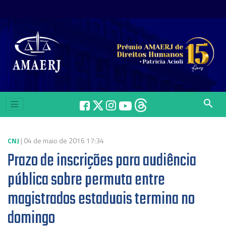
search
CNJ
| 04 de maio de 2016 17:34
Prazo de inscrições para audiência
pública sobre permuta entre
magistrados estaduais termina no
domingo