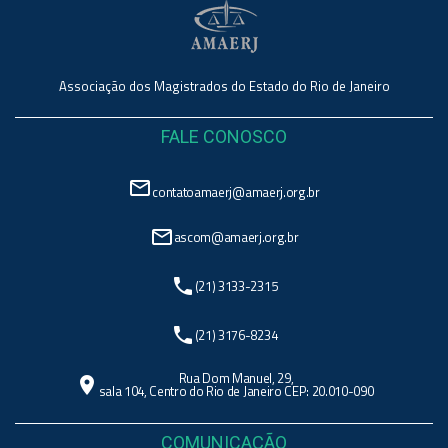
Associação dos Magistrados do Estado do Rio de Janeiro
FALE CONOSCO
mail_outline
contatoamaerj@amaerj.org.br
mail_outline
ascom@amaerj.org.br
phone
(21) 3133-2315
phone
(21) 3176-8234
Rua Dom Manuel, 29,
location_on
sala 104, Centro do Rio de Janeiro CEP: 20.010-090
COMUNICAÇÃO