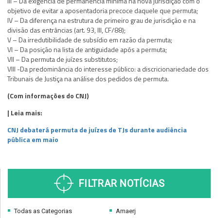
III – Da exigência de permanência mínima na nova jurisdição com o
objetivo de evitar a aposentadoria precoce daquele que permuta;
IV – Da diferença na estrutura de primeiro grau de jurisdição e na
divisão das entrâncias (art. 93, III, CF/88);
V – Da irredutibilidade de subsídio em razão da permuta;
VI – Da posição na lista de antiguidade após a permuta;
VII – Da permuta de juízes substitutos;
VIII -Da predominância do interesse público: a discricionariedade dos
Tribunais de Justiça na análise dos pedidos de permuta.
(Com informações do CNJ)
| Leia mais:
CNJ debaterá permuta de juízes de TJs durante audiência
pública em maio
FILTRAR NOTÍCIAS
Todas as Categorias
Amaerj