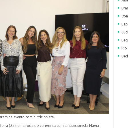
AM
Bras
Con
Esp
Judi
Legi
Rio
Sed
param de evento com nutricionista
ira (22), uma roda de conversa com a nutricionista Flávia