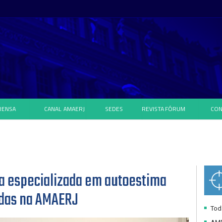
RENSA
CANAL
AMAERJ
SEDES
REVISTA
FÓRUM
CON
ta especializada em autoestima
adas na AMAERJ
Toda