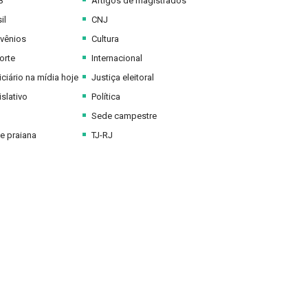
B
Artigos de magistrados
il
CNJ
vênios
Cultura
orte
Internacional
ciário na mídia hoje
Justiça eleitoral
slativo
Política
Sede campestre
e praiana
TJ-RJ