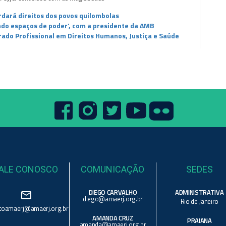
dará direitos dos povos quilombolas
do espaços de poder’, com a presidente da AMB
ado Profissional em Direitos Humanos, Justiça e Saúde
ALE CONOSCO
COMUNICAÇÃO
SEDES
DIEGO CARVALHO
ADMINISTRATIVA
mail_outline
diego@amaerj.org.br
Rio de Janeiro
toamaerj@amaerj.org.br
AMANDA CRUZ
PRAIANA
amanda@amaerj.org.br