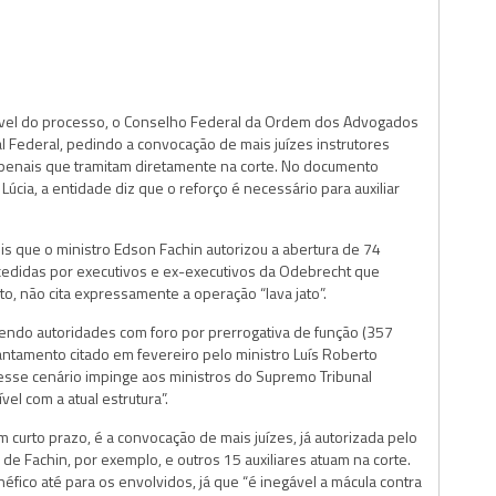
vel do processo, o Conselho Federal da Ordem dos Advogados
al Federal, pedindo a convocação de mais juízes instrutores
s penais que tramitam diretamente na corte. No documento
úcia, a entidade diz que o reforço é necessário para auxiliar
ois que o ministro Edson Fachin autorizou a abertura de 74
cedidas por executivos e ex-executivos da Odebrecht que
, não cita expressamente a operação “lava jato”.
endo autoridades com foro por prerrogativa de função (357
antamento citado em fevereiro pelo ministro Luís Roberto
sse cenário impinge aos ministros do Supremo Tribunal
el com a atual estrutura”.
curto prazo, é a convocação de mais juízes, já autorizada pelo
de Fachin, por exemplo, e outros 15 auxiliares atuam na corte.
fico até para os envolvidos, já que “é inegável a mácula contra