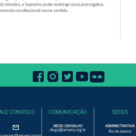
 do ministro, o Supremo pode restringir essa prerrogativa
menda constitucional nesse sentido.
ALE CONOSCO
COMUNICAÇÃO
SEDES
DIEGO CARVALHO
ADMINISTRATIVA
mail_outline
diego@amaerj.org.br
Rio de Janeiro
toamaerj@amaerj.org.br