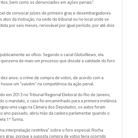
ritos, bem como os denunciados em ações penais”.
apel de convocar juízes de primeiro grau e desembargadores
os atos da instrução, na sede do tribunal ou no local onde se
tida por seis meses, renovável por igual período, por até dois
publicamente ao ofício. Segundo o canal GloboNews, ela
 quinzena de maio um processo que discute a validade do foro
 dez anos: o crime de compra de votos, de acordo com a
 houve um “vaivém” na competência da ação penal.
 em 2013 no Tribunal Regional Eleitoral do Rio de Janeiro,
ado o mandato, o caso foi encaminhado para a primeira instância
nseguiu uma vaga na Câmara dos Deputados, os autos foram
 no ano passado, abriu mão da cadeira parlamentar quando o
ela 1ª Turma.
ma interpretação restritiva” sobre o foro especial: Rocha
ro grau, porque a suposta compra de votos teria ocorrido