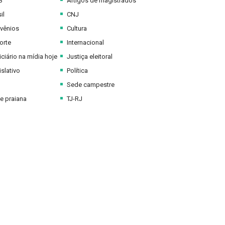
B
Artigos de magistrados
il
CNJ
vênios
Cultura
orte
Internacional
ciário na mídia hoje
Justiça eleitoral
slativo
Política
Sede campestre
e praiana
TJ-RJ