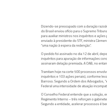
Dizendo-se preocupado com a duração razoá
do Brasil enviou ofício para o Supremo Tribun
para auxiliar ministros nos inquéritos e açõe
enviado à presidente do STF, ministra Cármen L
“uma nação à espera da redenção”.
O pedido foi assinado no dia 12 de abril, dep
inquéritos para apuração de informações con
assinaram delação premiada. A OAB, no entanto
Tramitam hoje na corte 500 processos envolv
inquéritos e 103 ações penais), conforme lev
Barroso. Segundo a Ordem dos Advogados, “e
Federal uma intensidade de atuação incompatív
O Conselho Federal entende que a solução, em 
Regimento Interno – três reforçam o gabinete 
Segundo a entidade, acelerar processos é bené