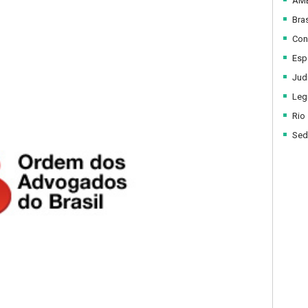
AM
Bras
Con
Esp
Judi
Legi
Rio
Sed