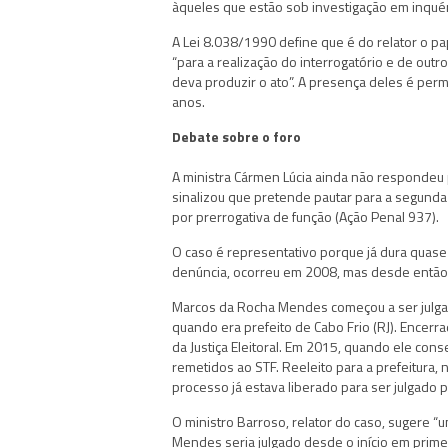
àqueles que estão sob investigação em inqué
A Lei 8.038/1990 define que é do relator o p
“para a realização do interrogatório e de outr
deva produzir o ato”. A presença deles é permi
anos.
Debate sobre o foro
A ministra Cármen Lúcia ainda não respondeu 
sinalizou que pretende pautar para a segunda
por prerrogativa de função (Ação Penal 937).
O caso é representativo porque já dura quase
denúncia, ocorreu em 2008, mas desde então
Marcos da Rocha Mendes começou a ser julgado
quando era prefeito de Cabo Frio (RJ). Encerr
da Justiça Eleitoral. Em 2015, quando ele co
remetidos ao STF. Reeleito para a prefeitura,
processo já estava liberado para ser julgado p
O ministro Barroso, relator do caso, sugere “u
Mendes seria julgado desde o início em primei