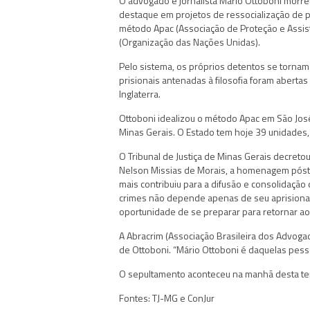
O advogado e jornalista Mário Ottoboni morreu
destaque em projetos de ressocialização de p
método Apac (Associação de Proteção e Assis
(Organização das Nações Unidas).
Pelo sistema, os próprios detentos se torna
prisionais antenadas à filosofia foram aberta
Inglaterra.
Ottoboni idealizou o método Apac em São Jo
Minas Gerais. O Estado tem hoje 39 unidades
O Tribunal de Justiça de Minas Gerais decretou
Nelson Missias de Morais, a homenagem póstum
mais contribuiu para a difusão e consolidaç
crimes não depende apenas de seu aprisiona
oportunidade de se preparar para retornar ao
A Abracrim (Associação Brasileira dos Advogad
de Ottoboni. “Mário Ottoboni é daquelas pesso
O sepultamento aconteceu na manhã desta ter
Fontes: TJ-MG e ConJur