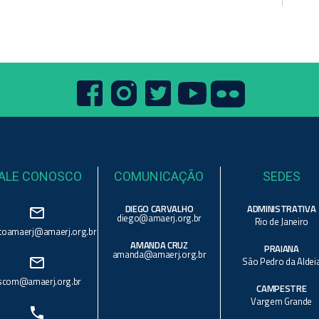
ALE CONOSCO
COMUNICAÇÃO
SEDES
DIEGO CARVALHO
ADMINISTRATIVA
mail_outline
diego@amaerj.org.br
Rio de Janeiro
toamaerj@amaerj.org.br
AMANDA CRUZ
PRAIANA
amanda@amaerj.org.br
mail_outline
São Pedro da Aldei
scom@amaerj.org.br
CAMPESTRE
Vargem Grande
phone