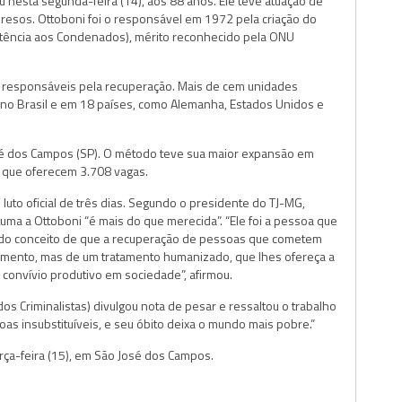
 nesta segunda-feira (14), aos 88 anos. Ele teve atuação de
resos. Ottoboni foi o responsável em 1972 pela criação do
tência aos Condenados), mérito reconhecido pela ONU
m responsáveis pela recuperação. Mais de cem unidades
s no Brasil e em 18 países, como Alemanha, Estados Unidos e
sé dos Campos (SP). O método teve sua maior expansão em
, que oferecem 3.708 vagas.
 luto oficial de três dias. Segundo o presidente do TJ-MG,
a a Ottoboni “é mais do que merecida”. “Ele foi a pessoa que
ão do conceito de que a recuperação de pessoas que cometem
mento, mas de um tratamento humanizado, que lhes ofereça a
 convívio produtivo em sociedade”, afirmou.
os Criminalistas) divulgou nota de pesar e ressaltou o trabalho
as insubstituíveis, e seu óbito deixa o mundo mais pobre.”
ça-feira (15), em São José dos Campos.