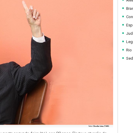
AM
Bras
Con
Esp
Judi
Legi
Rio
Sed