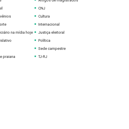
B
Artigos de magistrados
il
CNJ
vênios
Cultura
orte
Internacional
ciário na mídia hoje
Justiça eleitoral
slativo
Política
Sede campestre
e praiana
TJ-RJ