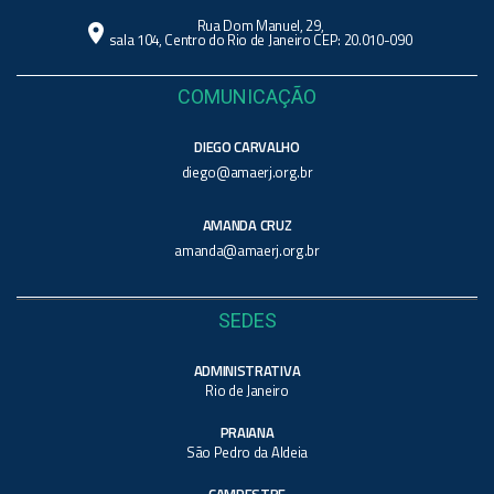
Rua Dom Manuel, 29,
location_on
sala 104, Centro do Rio de Janeiro CEP: 20.010-090
COMUNICAÇÃO
DIEGO CARVALHO
diego@amaerj.org.br
AMANDA CRUZ
amanda@amaerj.org.br
SEDES
ADMINISTRATIVA
Rio de Janeiro
PRAIANA
São Pedro da Aldeia
CAMPESTRE