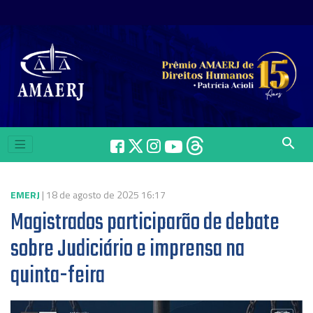
search
EMERJ
| 18 de agosto de 2025 16:17
Magistrados participarão de debate
sobre Judiciário e imprensa na
quinta-feira