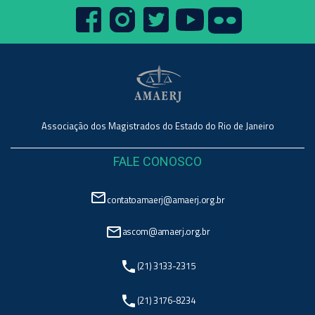
Associação dos Magistrados do Estado do Rio de Janeiro
FALE CONOSCO
mail_outline
contatoamaerj@amaerj.org.br
mail_outline
ascom@amaerj.org.br
phone
(21) 3133-2315
phone
(21) 3176-8234