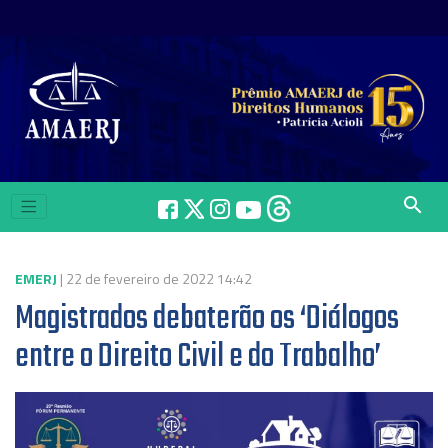
search
EMERJ
| 22 de fevereiro de 2022 14:42
Magistrados debaterão os ‘Diálogos
entre o Direito Civil e do Trabalho’