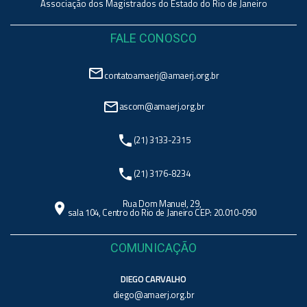
Associação dos Magistrados do Estado do Rio de Janeiro
FALE CONOSCO
mail_outline
contatoamaerj@amaerj.org.br
mail_outline
ascom@amaerj.org.br
phone
(21) 3133-2315
phone
(21) 3176-8234
Rua Dom Manuel, 29,
location_on
sala 104, Centro do Rio de Janeiro CEP: 20.010-090
COMUNICAÇÃO
DIEGO CARVALHO
diego@amaerj.org.br