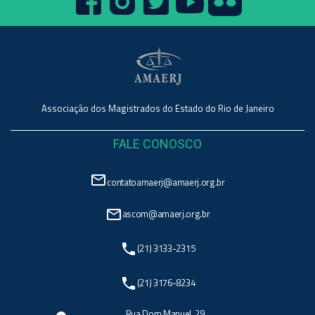
Associação dos Magistrados do Estado do Rio de Janeiro
FALE CONOSCO
mail_outline
contatoamaerj@amaerj.org.br
mail_outline
ascom@amaerj.org.br
phone
(21) 3133-2315
phone
(21) 3176-8234
Rua Dom Manuel, 29,