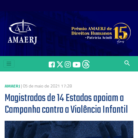
search
AMAERJ
| 05 de maio de 2021 17:28
Magistrados de 14 Estados apoiam a
Campanha contra a Violência Infantil