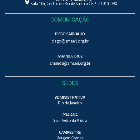
location_on
sala 104, Centro do Rio de Janeiro CEP: 20.010-090
COMUNICAÇÃO
DIEGO CARVALHO
diego@amaerj.org.br
AMANDA CRUZ
amanda@amaerj.org.br
SEDES
ADMINISTRATIVA
Rio de Janeiro
PRAIANA
São Pedro da Aldeia
CAMPESTRE
Vargem Grande