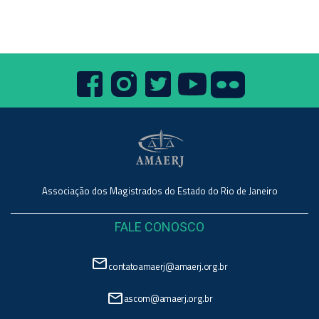
Associação dos Magistrados do Estado do Rio de Janeiro
FALE CONOSCO
mail_outline
contatoamaerj@amaerj.org.br
mail_outline
ascom@amaerj.org.br