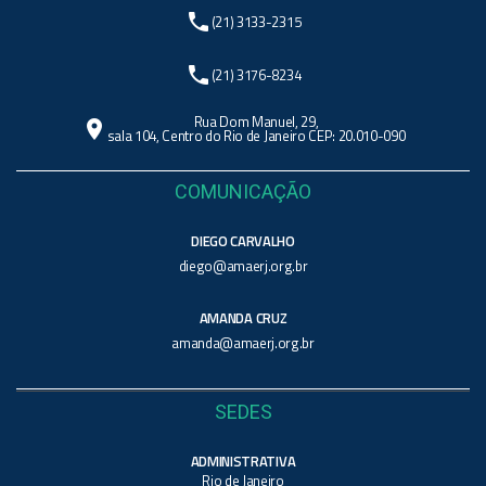
phone
(21) 3133-2315
phone
(21) 3176-8234
Rua Dom Manuel, 29,
location_on
sala 104, Centro do Rio de Janeiro CEP: 20.010-090
COMUNICAÇÃO
DIEGO CARVALHO
diego@amaerj.org.br
AMANDA CRUZ
amanda@amaerj.org.br
SEDES
ADMINISTRATIVA
Rio de Janeiro