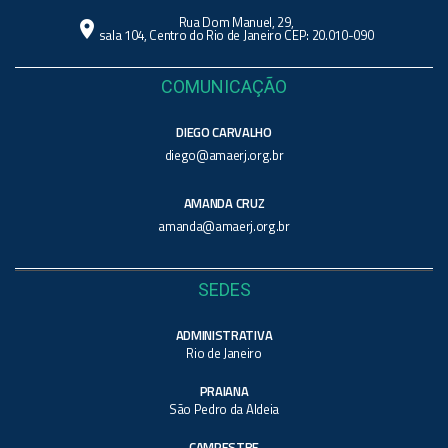
Rua Dom Manuel, 29,
location_on
sala 104, Centro do Rio de Janeiro CEP: 20.010-090
COMUNICAÇÃO
DIEGO CARVALHO
diego@amaerj.org.br
AMANDA CRUZ
amanda@amaerj.org.br
SEDES
ADMINISTRATIVA
Rio de Janeiro
PRAIANA
São Pedro da Aldeia
CAMPESTRE