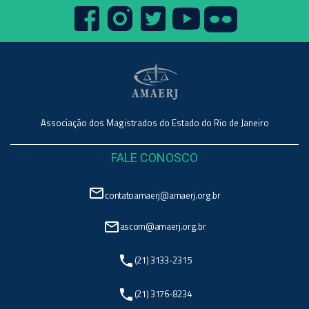
Associação dos Magistrados do Estado do Rio de Janeiro
FALE CONOSCO
mail_outline
contatoamaerj@amaerj.org.br
mail_outline
ascom@amaerj.org.br
phone
(21) 3133-2315
phone
(21) 3176-8234