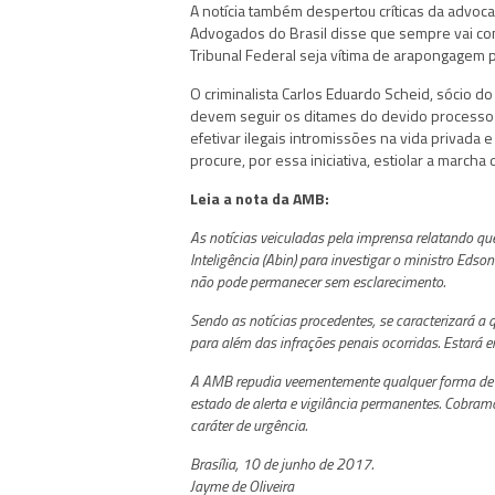
A notícia também despertou críticas da advo
Advogados do Brasil disse que sempre vai co
Tribunal Federal seja vítima de arapongagem pol
O criminalista Carlos Eduardo Scheid, sócio 
devem seguir os ditames do devido processo 
efetivar ilegais intromissões na vida privada 
procure, por essa iniciativa, estiolar a marcha
Leia a nota da AMB:
As notícias veiculadas pela imprensa relatando que
Inteligência (Abin) para investigar o ministro Edso
não pode permanecer sem esclarecimento.
Sendo as notícias procedentes, se caracterizará a
para além das infrações penais ocorridas. Estará e
A AMB repudia veementemente qualquer forma de p
estado de alerta e vigilância permanentes. Cobra
caráter de urgência.
Brasília, 10 de junho de 2017.
Jayme de Oliveira