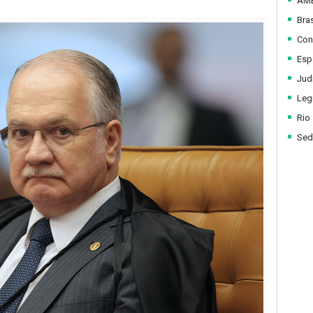
AM
Bras
Con
Esp
Judi
Legi
Rio
Sed