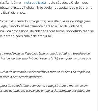
cacia. Também em
nota publicada
neste sábado, a Ordem dos
mbater o Estado Policial. “Não podemos aceitar que o Supremo
ítica”, diz a nota.
do Scheid & Azevedo Advogados, ressalta que as investigações
legal, “sendo absolutamente defeso o uso da Ainb para
e na vida profissional de cidadãos brasileiros, sobretudo caso se
 de persecuções criminais em curso”.
 a Presidência da República teria acionado a Agência Brasileira de
n Fachin, do Supremo Tribunal Federal (STF), é um fato tão grave que
 quebra da harmonia e independência entre os Poderes da República,
m risco a democracia brasileira.
ressão ao Judiciário e conclama a magistratura a manter-se em
mos das autoridades envolvidas amplo esclarecimento dos fatos, em