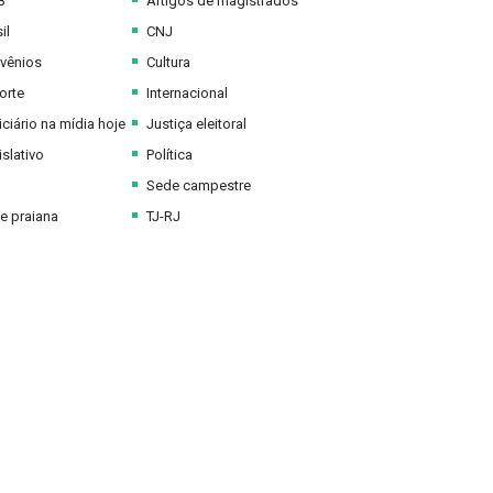
B
Artigos de magistrados
il
CNJ
vênios
Cultura
orte
Internacional
ciário na mídia hoje
Justiça eleitoral
slativo
Política
Sede campestre
e praiana
TJ-RJ