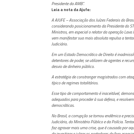
Presidente da AMB”.
Leia a nota da Ajufe:
A AJUFE – Associação dos Juízes Federais do Brasil
considerando posicionamento da Presidente do STF
Ministros, em especial o relator da operação Lava
vem manifestar sua mais absoluta repulsa a tentat
Judiciário.
Em um Estado Democrático de Direito é inadmissív
detentores de poder, se utilizem de agentes e recur
desvio de dinheiro público.
A estratégia de constranger magistrados com ataqu
típico de regimes totalitários.
Esse tipo de comportamento é inaceitável, demons
adequados para proceder à sua defesa, e resolvem p
democráticas.
No Brasil, a corrupção se tornou endêmica e preci
Judiciário, do Ministério Público e da Polícia. T
faz agravar mais uma crise, que é causada por aq
de investigar e julgar os portadores de foro especial