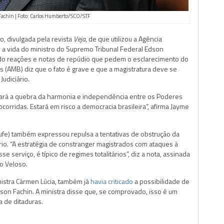
Fachin | Foto: Carlos Humberto/SCO/STF
, divulgada pela revista
Veja
, de que utilizou a Agência
gar a vida do ministro do Supremo Tribunal Federal Edson
ando reações e notas de repúdio que pedem o esclarecimento do
s (AMB) diz que o fato é grave e que a magistratura deve se
udiciário.
izará a quebra da harmonia e independência entre os Poderes
corridas. Estará em risco a democracia brasileira”, afirma Jayme
jufe) também expressou repulsa a tentativas de obstrução da
rio. “A estratégia de constranger magistrados com ataques à
 serviço, é típico de regimes totalitários”, diz a nota, assinada
o Veloso.
nistra Cármen Lúcia, também já
havia criticado
a possibilidade de
Edson Fachin. A ministra disse que, se comprovado, isso é um
a de ditaduras.