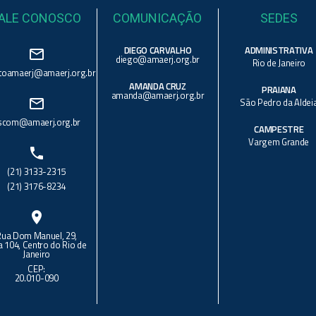
ALE CONOSCO
COMUNICAÇÃO
SEDES
DIEGO CARVALHO
ADMINISTRATIVA
mail_outline
diego@amaerj.org.br
Rio de Janeiro
toamaerj@amaerj.org.br
AMANDA CRUZ
PRAIANA
amanda@amaerj.org.br
mail_outline
São Pedro da Aldei
scom@amaerj.org.br
CAMPESTRE
Vargem Grande
phone
(21) 3133-2315
(21) 3176-8234
location_on
Rua Dom Manuel, 29,
a 104, Centro do Rio de
Janeiro
CEP:
20.010-090