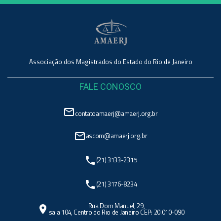
Associação dos Magistrados do Estado do Rio de Janeiro
FALE CONOSCO
mail_outline
contatoamaerj@amaerj.org.br
mail_outline
ascom@amaerj.org.br
phone
(21) 3133-2315
phone
(21) 3176-8234
Rua Dom Manuel, 29,
location_on
sala 104, Centro do Rio de Janeiro CEP: 20.010-090