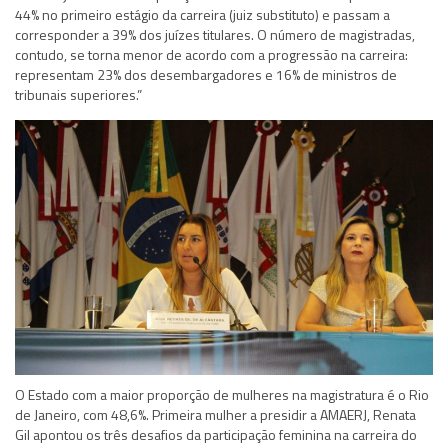
44% no primeiro estágio da carreira (juiz substituto) e passam a
corresponder a 39% dos juízes titulares. O número de magistradas,
contudo, se torna menor de acordo com a progressão na carreira:
representam 23% dos desembargadores e 16% de ministros de
tribunais superiores.”
O Estado com a maior proporção de mulheres na magistratura é o Rio
de Janeiro, com 48,6%. Primeira mulher a presidir a AMAERJ, Renata
Gil apontou os três desafios da participação feminina na carreira do