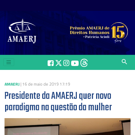
search
AMAERJ
| 16 de maio de 2019 17:19
Presidente da AMAERJ quer novo
paradigma na questão da mulher