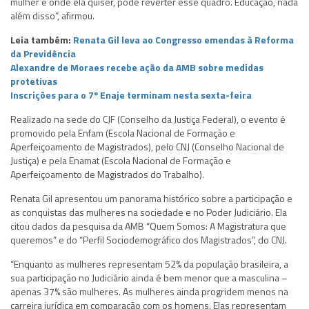
mulher é onde ela quiser, pode reverter esse quadro. Educação, nada
além disso”, afirmou.
Leia também:
Renata Gil leva ao Congresso emendas à Reforma
da Previdência
Alexandre de Moraes recebe ação da AMB sobre medidas
protetivas
Inscrições para o 7º Enaje terminam nesta sexta-feira
Realizado na sede do CJF (Conselho da Justiça Federal), o evento é
promovido pela Enfam (Escola Nacional de Formação e
Aperfeiçoamento de Magistrados), pelo CNJ (Conselho Nacional de
Justiça) e pela Enamat (Escola Nacional de Formação e
Aperfeiçoamento de Magistrados do Trabalho).
Renata Gil apresentou um panorama histórico sobre a participação e
as conquistas das mulheres na sociedade e no Poder Judiciário. Ela
citou dados da pesquisa da AMB “Quem Somos: A Magistratura que
queremos” e do “Perfil Sociodemográfico dos Magistrados”, do CNJ.
“Enquanto as mulheres representam 52% da população brasileira, a
sua participação no Judiciário ainda é bem menor que a masculina –
apenas 37% são mulheres. As mulheres ainda progridem menos na
carreira jurídica em comparação com os homens. Elas representam