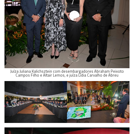
Juíza Juliana Kalichsztein com desembargadores Abraham Peixoto
Campos Filho e Altair Lemos, e juíza Lídia Carvalho de Abreu