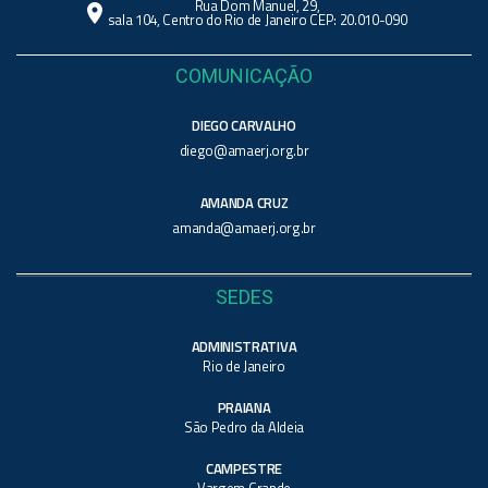
Rua Dom Manuel, 29,
location_on
sala 104, Centro do Rio de Janeiro CEP: 20.010-090
COMUNICAÇÃO
DIEGO CARVALHO
diego@amaerj.org.br
AMANDA CRUZ
amanda@amaerj.org.br
SEDES
ADMINISTRATIVA
Rio de Janeiro
PRAIANA
São Pedro da Aldeia
CAMPESTRE
Vargem Grande