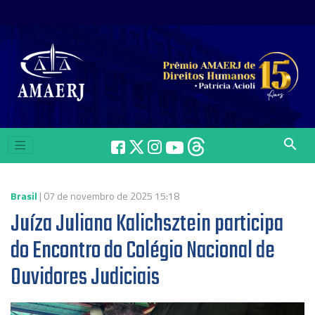
search
Brasil
| 07 de novembro de 2025 15:18
Juíza Juliana Kalichsztein participa
do Encontro do Colégio Nacional de
Ouvidores Judiciais