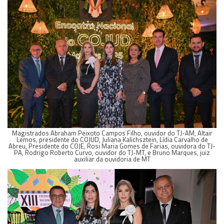
Magistrados Abraham Peixoto Campos Filho, ouvidor do TJ-AM, Altair
Lemos, presidente do COJUD, Juliana Kalichsztein, Lídia Carvalho de
Abreu, Presidente do COJE, Rosi Maria Gomes de Farias, ouvidora do TJ-
PA, Rodrigo Roberto Curvo, ouvidor do TJ-MT, e Bruno Marques, juiz
auxiliar da ouvidoria de MT