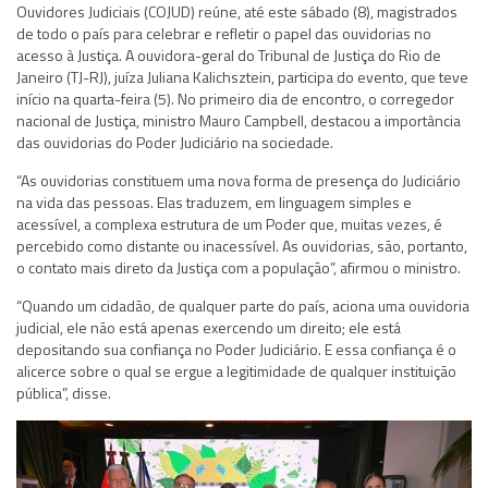
Ouvidores Judiciais (COJUD) reúne, até este sábado (8), magistrados
de todo o país para celebrar e refletir o papel das ouvidorias no
acesso à Justiça. A ouvidora-geral do Tribunal de Justiça do Rio de
Janeiro (TJ-RJ), juíza Juliana Kalichsztein, participa do evento, que teve
início na quarta-feira (5). No primeiro dia de encontro, o corregedor
nacional de Justiça, ministro Mauro Campbell, destacou a importância
das ouvidorias do Poder Judiciário na sociedade.
“As ouvidorias constituem uma nova forma de presença do Judiciário
na vida das pessoas. Elas traduzem, em linguagem simples e
acessível, a complexa estrutura de um Poder que, muitas vezes, é
percebido como distante ou inacessível. As ouvidorias, são, portanto,
o contato mais direto da Justiça com a população”, afirmou o ministro.
“Quando um cidadão, de qualquer parte do país, aciona uma ouvidoria
judicial, ele não está apenas exercendo um direito; ele está
depositando sua confiança no Poder Judiciário. E essa confiança é o
alicerce sobre o qual se ergue a legitimidade de qualquer instituição
pública”, disse.