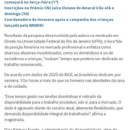
começará na terça-feira (1º)
Inscrições no Prêmio CNJ Juíza Viviane do Amaral irão até o
domingo (30)
Coordenadora do Innovare apoia a campanha das crianças
lançada pela AMAERJ
Resultado da pesquisa desenvolvida pela autora no mestrado em
Direito na Universidade Federal do Rio de Janeiro (UFRJ), o livro fala
da posição feminina no mercado profissional e enfatiza como
diversos afazeres invisibilizados, como os domésticos e os de
assistência a crianças, “roubam” tempo que poderia ser dedicado ao
trabalho remunerado.
De acordo com dados de 2020 do IBGE, as brasileiras dedicam, por
semana, 10,4 horas a mais do que os homens nas atividades da casa
e de cuidado.
“Esse tempo gasto nas tarefas domésticas é retirado da
disponibilidade para o trabalho produtivo, isto é, para o mercado. O
dado é agravado diante do cenário atual, altamente flexibilizado, que
demanda disponibilidade integral do trabalhador”, afirma a
magistrada.
Para Bárbara Ferrito, a administração da disponibilidade, além de