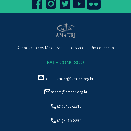
Associação dos Magistrados do Estado do Rio de Janeiro
FALE CONOSCO
mail_outline
contatoamaerj@amaerj.org.br
mail_outline
ascom@amaerj.org.br
phone
(21) 3133-2315
phone
(21) 3176-8234