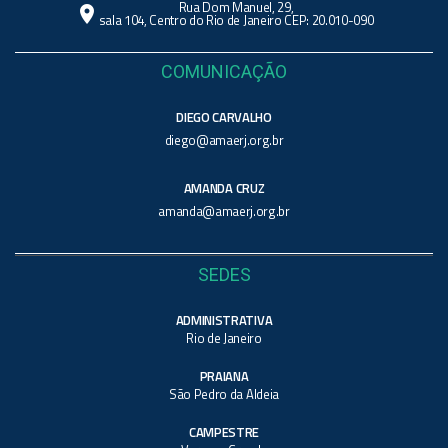
Rua Dom Manuel, 29,
location_on
sala 104, Centro do Rio de Janeiro CEP: 20.010-090
COMUNICAÇÃO
DIEGO CARVALHO
diego@amaerj.org.br
AMANDA CRUZ
amanda@amaerj.org.br
SEDES
ADMINISTRATIVA
Rio de Janeiro
PRAIANA
São Pedro da Aldeia
CAMPESTRE