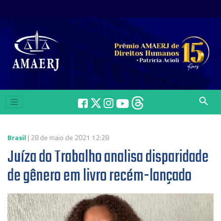
search
Brasil
| 28 de maio de 2021 12:28
Juíza do Trabalho analisa disparidade
de gênero em livro recém-lançado