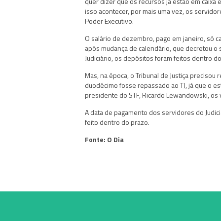
quer dizer que os recursos já estão em caixa 
isso acontecer, por mais uma vez, os servidor
Poder Executivo.
O salário de dezembro, pago em janeiro, só ca
após mudança de calendário, que decretou o s
Judiciário, os depósitos foram feitos dentro 
Mas, na época, o Tribunal de Justiça precisou 
duodécimo fosse repassado ao TJ, já que o est
presidente do STF, Ricardo Lewandowski, os 
A data de pagamento dos servidores do Judiciá
feito dentro do prazo.
Fonte: O Dia