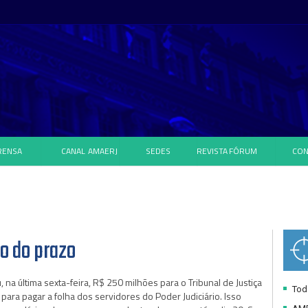
RENSA
CANAL
AMAERJ
SEDES
REVISTA
FÓRUM
CON
o do prazo
na última sexta-feira, R$ 250 milhões para o Tribunal de Justiça
Toda
o para pagar a folha dos servidores do Poder Judiciário. Isso