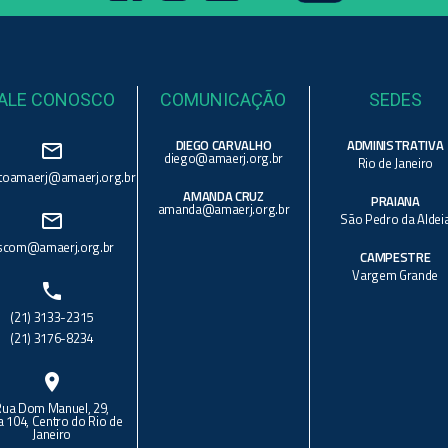
ALE CONOSCO
COMUNICAÇÃO
SEDES
DIEGO CARVALHO
ADMINISTRATIVA
mail_outline
diego@amaerj.org.br
Rio de Janeiro
toamaerj@amaerj.org.br
AMANDA CRUZ
PRAIANA
amanda@amaerj.org.br
mail_outline
São Pedro da Aldei
scom@amaerj.org.br
CAMPESTRE
Vargem Grande
phone
(21) 3133-2315
(21) 3176-8234
location_on
Rua Dom Manuel, 29,
a 104, Centro do Rio de
Janeiro