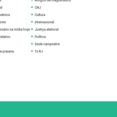
B
Artigos de magistrados
il
CNJ
vênios
Cultura
orte
Internacional
ciário na mídia hoje
Justiça eleitoral
slativo
Política
Sede campestre
e praiana
TJ-RJ