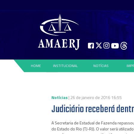
HOME
INSTITUCIONAL
NOTÍCIAS
IMP
Notícias
| 26 de janeiro de 2016 16:55
Judiciário receberá dentr
A Secretaria de Estadual de Fazenda repassou, 
do Estado do Rio (TJ-RJ). O valor será utilizad