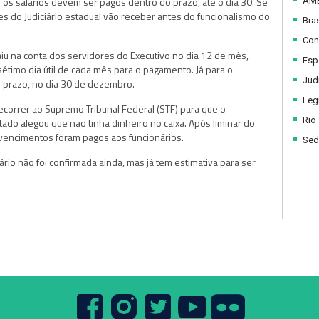
e os salários devem ser pagos dentro do prazo, até o dia 30. Se
AM
es do Judiciário estadual vão receber antes do funcionalismo do
Bras
Con
iu na conta dos servidores do Executivo no dia 12 de mês,
Esp
étimo dia útil de cada mês para o pagamento. Já para o
Judi
do prazo, no dia 30 de dezembro.
Legi
recorrer ao Supremo Tribunal Federal (STF) para que o
Rio
ado alegou que não tinha dinheiro no caixa. Após liminar do
vencimentos foram pagos aos funcionários.
Sed
rio não foi confirmada ainda, mas já tem estimativa para ser