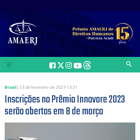
search
Brasil
| 23 de fevereiro de 2023 13:31
Inscrições no Prêmio Innovare 2023
serão abertas em 8 de março