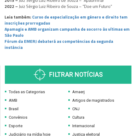
2015 –
Juiz Sérgio Luiz Ribeiro de Souza – “Apadrinhar”
2022 –
Juiz Sérgio Luiz Ribeiro de Souza – “Doe um Futuro”
Leia também:
Curso de especialização em gênero e direito tem
inscrições prorrogadas
Apamagis e AMB organizam campanha de socorro às vítimas em
São Paulo
Fórum da EMERJ debaterá as competências da segunda
instância
FILTRAR NOTÍCIAS
Todas as Categorias
Amaerj
AMB
Artigos de magistrados
Brasil
CNJ
Convênios
Cultura
Esporte
Internacional
Judiciário na mídia hoje
Justiça eleitoral