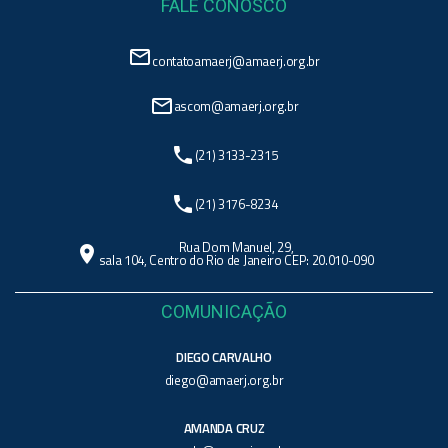
FALE CONOSCO
mail_outline
contatoamaerj@amaerj.org.br
mail_outline
ascom@amaerj.org.br
phone
(21) 3133-2315
phone
(21) 3176-8234
Rua Dom Manuel, 29,
location_on
sala 104, Centro do Rio de Janeiro CEP: 20.010-090
COMUNICAÇÃO
DIEGO CARVALHO
diego@amaerj.org.br
AMANDA CRUZ