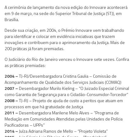
A cerimônia de lançamento da nova edição do Innovare acontecerá
em 9 de março, na sede do Superior Tribunal de Justiça (STJ), em
Brasília.
Desde sua criação, em 2004, o Prêmio Innovare vem trabalhando
para identificar e colocar em evidência iniciativas que trazem
inovações e contribuem para o aprimoramento da Justiça. Mais de
200 práticas já foram premiadas.
O Judiciário do Rio de Janeiro venceu o Innovare sete vezes. Confira
as práticas premiadas:
2004 –
TJ-RJ/Desembargadora Cristina Gaulia – Comissão de
Acompanhamento de Qualidade dos Serviços Judiciais (COMAQ)
2007 –
Desembargador Murilo Kieling – “O Juizado Especial Criminal
como Garantia de Segurança para o Cidadão-Consumidor-Torcedor”
2008 –
TJ-RJ – Projeto de ajuda de custo a peritos que atuam em
processos em que há gratuidade de Justiça
2011 –
Desembargadora Marilene Melo Alves – “Programa de
Mediação em Comunidades Atendidas pelas Unidades de Polícia
Pacificadoras – UPPs”
2014 –
Juíza Adriana Ramos de Mello – “Projeto Violeta”