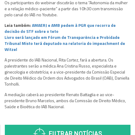
Os participantes do webinar discutirão o tema “Autonomia da mulher
e a relação médico-paciente” a partir das 10h30 com transmissão
pelo canal do IAB no Youtube.
Leia também:
AMAERJ e AMB pedem à PGR que recorra de
decisão do STF sobre o teto
Livro será lançado em Fórum de Transparência e Probidade
Tribunal Misto terá deputado na relatoria do impeachment de
Witzel
A presidente do IAB Nacional, Rita Cortez, fará a abertura. Os
palestrantes serão a médica Ana Cristina Russo, especialista e
ginecologia e obstetrícia; e a vice-presidente da Comissão Especial
de Direito Médico da Ordem dos Advogados do Brasil (OAB), Daniella
Tonholli.
A mediação caberá ao presidente Renato Battaglia e ao vice-
presidente Bruno Marcelos, ambos da Comissão de Direito Médico,
Saúde e Bioética do IAB Nacional.
FILTRAR NOTÍCIAS