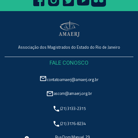
Associação dos Magistrados do Estado do Rio de Janeiro
FALE CONOSCO
mail_outline
contatoamaerj@amaerj.org.br
mail_outline
ascom@amaerj.org.br
phone
(21) 3133-2315
phone
(21) 3176-8234
Rua Dom Manuel, 29,