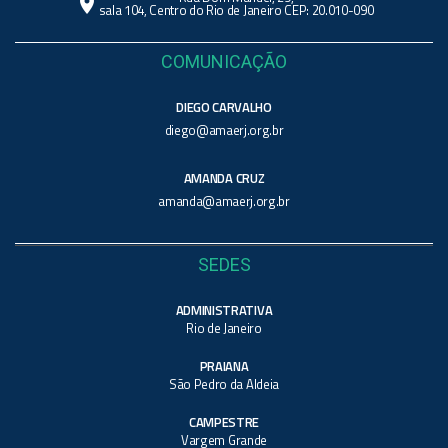
location_on
sala 104, Centro do Rio de Janeiro CEP: 20.010-090
COMUNICAÇÃO
DIEGO CARVALHO
diego@amaerj.org.br
AMANDA CRUZ
amanda@amaerj.org.br
SEDES
ADMINISTRATIVA
Rio de Janeiro
PRAIANA
São Pedro da Aldeia
CAMPESTRE
Vargem Grande