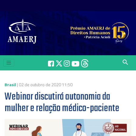
search
Brasil
| 02 de outubro de 2020 11:50
Webinar discutirá autonomia da
mulher e relação médico-paciente