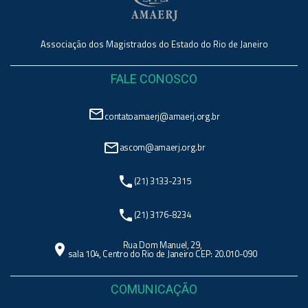
Associação dos Magistrados do Estado do Rio de Janeiro
FALE CONOSCO
mail_outline
contatoamaerj@amaerj.org.br
mail_outline
ascom@amaerj.org.br
phone
(21) 3133-2315
phone
(21) 3176-8234
Rua Dom Manuel, 29,
location_on
sala 104, Centro do Rio de Janeiro CEP: 20.010-090
COMUNICAÇÃO