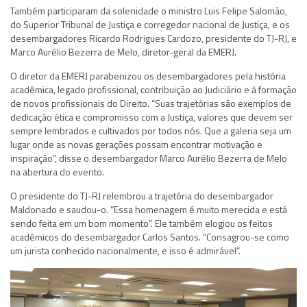
Também participaram da solenidade o ministro Luis Felipe Salomão,
do Superior Tribunal de Justiça e corregedor nacional de Justiça, e os
desembargadores Ricardo Rodrigues Cardozo, presidente do TJ-RJ, e
Marco Aurélio Bezerra de Melo, diretor-geral da EMERJ.
O diretor da EMERJ parabenizou os desembargadores pela história
acadêmica, legado profissional, contribuição ao Judiciário e à formação
de novos profissionais do Direito. “Suas trajetórias são exemplos de
dedicação ética e compromisso com a Justiça, valores que devem ser
sempre lembrados e cultivados por todos nós. Que a galeria seja um
lugar onde as novas gerações possam encontrar motivação e
inspiração”, disse o desembargador Marco Aurélio Bezerra de Melo
na abertura do evento.
O presidente do TJ-RJ relembrou a trajetória do desembargador
Maldonado e saudou-o. “Essa homenagem é muito merecida e está
sendo feita em um bom momento”. Ele também elogiou os feitos
acadêmicos do desembargador Carlos Santos. “Consagrou-se como
um jurista conhecido nacionalmente, e isso é admirável”.