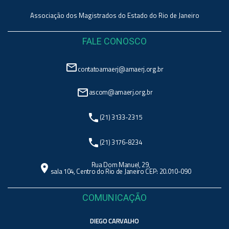
Associação dos Magistrados do Estado do Rio de Janeiro
FALE CONOSCO
mail_outline
contatoamaerj@amaerj.org.br
mail_outline
ascom@amaerj.org.br
phone
(21) 3133-2315
phone
(21) 3176-8234
Rua Dom Manuel, 29,
location_on
sala 104, Centro do Rio de Janeiro CEP: 20.010-090
COMUNICAÇÃO
DIEGO CARVALHO