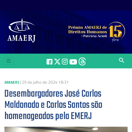
search
AMAERJ
| 29 de julho de 2024 18:37
Desembargadores José Carlos
Maldonado e Carlos Santos são
homenageados pela EMERJ