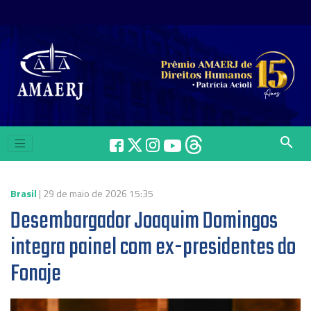
search
Brasil
| 29 de maio de 2026 15:35
Desembargador Joaquim Domingos
integra painel com ex-presidentes do
Fonaje