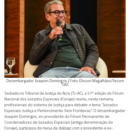
Desembargador Joaquim Domingos | Foto: Elisson Magalhães/Secom
TJAC
Sediada no Tribunal de Justiça do Acre (TJ-AC), a 57ª edição do Fórum
Nacional dos Juizados Especiais (Fonaje) reuniu, nesta semana,
profissionais do sistema de Justiça para debater o tema “Juizados
Especiais: Justiça e Pertencimento Sem Fronteiras”. O desembargador
Joaquim Domingos, ex-presidente do Fórum Permanente de
Coordenadores de Juizados Especiais (antiga denominação do
Fonaje), participou de mesa de diálogo com o presidente e ex-