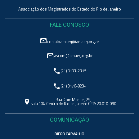
Associação dos Magistrados do Estado do Rio de Janeiro
FALE CONOSCO
mail_outline
contatoamaerj@amaerj.org.br
mail_outline
ascom@amaerj.org.br
phone
(21) 3133-2315
phone
(21) 3176-8234
Rua Dom Manuel, 29,
location_on
sala 104, Centro do Rio de Janeiro CEP: 20.010-090
COMUNICAÇÃO
DIEGO CARVALHO