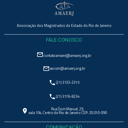
Associação dos Magistrados do Estado do Rio de Janeiro
FALE CONOSCO
mail_outline
contatoamaerj@amaerj.org.br
mail_outline
ascom@amaerj.org.br
phone
(21) 3133-2315
phone
(21) 3176-8234
Rua Dom Manuel, 29,
location_on
sala 104, Centro do Rio de Janeiro CEP: 20.010-090
COMUNICAÇÃO