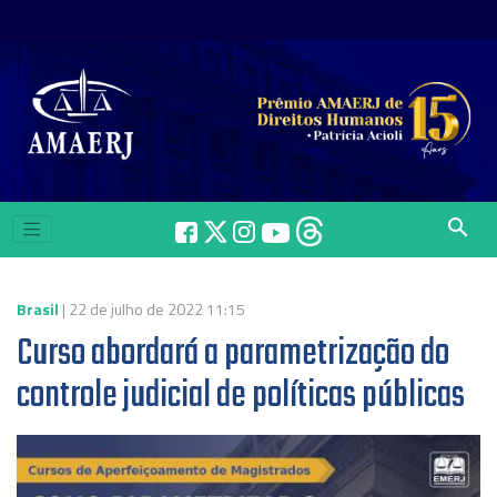
search
Brasil
| 22 de julho de 2022 11:15
Curso abordará a parametrização do
controle judicial de políticas públicas