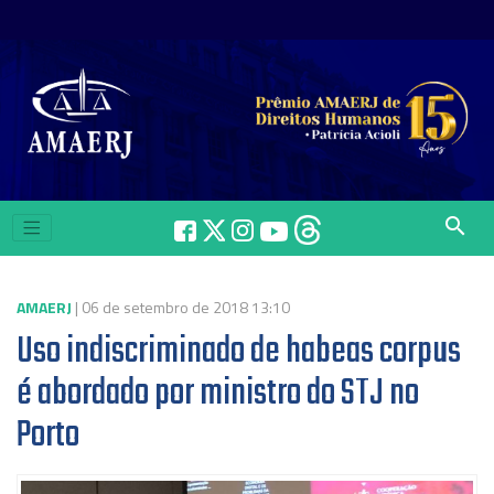
search
AMAERJ
| 06 de setembro de 2018 13:10
Uso indiscriminado de habeas corpus
é abordado por ministro do STJ no
Porto