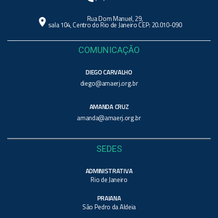
Rua Dom Manuel, 29,
location_on
sala 104, Centro do Rio de Janeiro CEP: 20.010-090
COMUNICAÇÃO
DIEGO CARVALHO
diego@amaerj.org.br
AMANDA CRUZ
amanda@amaerj.org.br
SEDES
ADMINISTRATIVA
Rio de Janeiro
PRAIANA
São Pedro da Aldeia