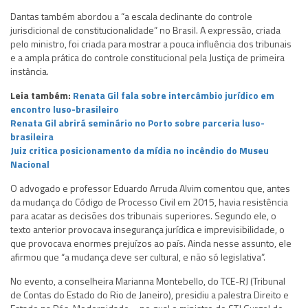
Dantas também abordou a “a escala declinante do controle
jurisdicional de constitucionalidade” no Brasil. A expressão, criada
pelo ministro, foi criada para mostrar a pouca influência dos tribunais
e a ampla prática do controle constitucional pela Justiça de primeira
instância.
Leia também:
Renata Gil fala sobre intercâmbio jurídico em
encontro luso-brasileiro
Renata Gil abrirá seminário no Porto sobre parceria luso-
brasileira
Juiz critica posicionamento da mídia no incêndio do Museu
Nacional
O advogado e professor Eduardo Arruda Alvim comentou que, antes
da mudança do Código de Processo Civil em 2015, havia resistência
para acatar as decisões dos tribunais superiores. Segundo ele, o
texto anterior provocava insegurança jurídica e imprevisibilidade, o
que provocava enormes prejuízos ao país. Ainda nesse assunto, ele
afirmou que “a mudança deve ser cultural, e não só legislativa”.
No evento, a conselheira Marianna Montebello, do TCE-RJ (Tribunal
de Contas do Estado do Rio de Janeiro), presidiu a palestra Direito e