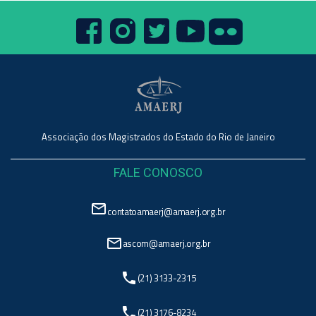
Associação dos Magistrados do Estado do Rio de Janeiro
FALE CONOSCO
mail_outline
contatoamaerj@amaerj.org.br
mail_outline
ascom@amaerj.org.br
phone
(21) 3133-2315
phone
(21) 3176-8234