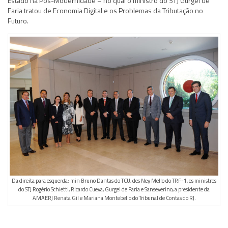
Estado na Pós-Modernidade – no qual o ministro do STJ Gurgel de
Faria tratou de Economia Digital e os Problemas da Tributação no
Futuro.
Da direita para esquerda: min Bruno Dantas do TCU, des Ney Mello do TRF-1, os ministros
do STJ Rogério Schietti, Ricardo Cueva, Gurgel de Faria e Sanseverino, a presidente da
AMAERJ Renata Gil e Mariana Montebello do Tribunal de Contas do RJ.